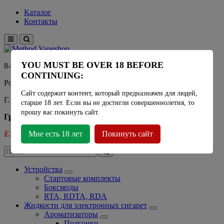
Каталог
Контакты
YOU MUST BE OVER 18 BEFORE
8-915-450-21-92
CONTINUING:
Розничный магазин Method Vapeshop
Сайт содержит контент, который предназначен для людей,
Г. Москва, улица Южнобутовская 36
старше 18 лет. Если вы не достигли совершеннолетия, то
прошу вас покинуть сайт.
График работы
Ежедневно
Мне есть 18 лет
- 11:00 - 21:00
Покинуть сайт
Устройства
Стартовые комплекты
Боксмоды
RTA, RDTA, RDA
Жидкости для электронных сигарет
Ароматизаторы
Подгонки