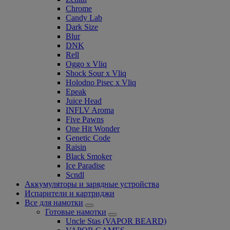
Chrome
Candy Lab
Dark Size
Blur
DNK
Rell
Oggo x Vliq
Shock Sour x Vliq
Holodno Pisec x Vliq
Epeak
Juice Head
INFLV Aroma
Five Pawns
One Hit Wonder
Genetic Code
Raisin
Black Smoker
Ice Paradise
Scndl
Аккумуляторы и зарядные устройства
Испарители и картриджи
Все для намотки
Готовые намотки
Uncle Stas (VAPOR BEARD)