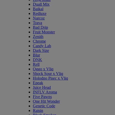
Duall Mix
Baikal
Redluxe
Narcoz
Trava
Bad Drip
Fruit Monster
Zenith
Chrome
Candy Lab
Dark Size
Blur
DNK
Rell
Oggo x Vliq
Shock Sour x Vliq
Holodno Pisec x Vliq
Epeak
Juice Head
INFLV Aroma
Five Pawns
One Hit Wonder
Genetic Code
Raisin