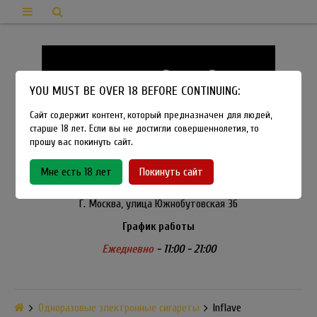
YOU MUST BE OVER 18 BEFORE CONTINUING:
Сайт содержит контент, который предназначен для людей,
старше 18 лет. Если вы не достигли совершеннолетия, то
прошу вас покинуть сайт.
8-915-450-21-92
Мне есть 18 лет
Покинуть сайт
Розничный магазин Method Vapeshop
Г. Москва, улица Южнобутовская 36
График работы
Ежедневно
- 11:00 - 21:00
Одноразовые электронные сигареты
Inflave