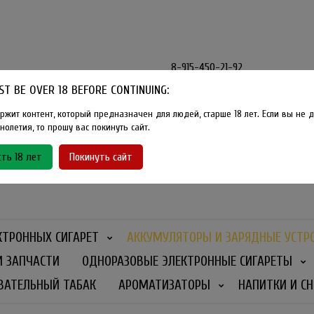
8-915-450-21-92
T BE OVER 18 BEFORE CONTINUING:
Розничный магазин Method Vape
Г. Москва, улица Южнобутовская
ржит контент, который предназначен для людей, старше 18 лет. Если вы не д
олетия, то прошу вас покинуть сайт.
График работы
ть 18 лет
Покинуть сайт
Ежедневно
- 11:00 - 21:00
КТРОННЫХ СИГАРЕТ
АККУМУЛЯТОРЫ И ЗАРЯДНЫЕ УСТР
И ЗАПЧАСТИ
ОДНОРАЗОВЫЕ ЭЛЕКТРОННЫЕ СИГАРЕТЫ
ВАТЕЛЬНЫЙ ТАБАК
АРОМАТИЗАТОРЫ
НАПИТКИ И СН