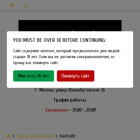
YOU MUST BE OVER 18 BEFORE CONTINUING:
Сайт содержит контент, который предназначен для людей,
старше 18 лет. Если вы не достигли совершеннолетия, то
прошу вас покинуть сайт.
8-915-450-21-92
Мне есть 18 лет
Покинуть сайт
Розничный магазин Method Vapeshop
Г. Москва, улица Южнобутовская 36
График работы
Ежедневно
- 11:00 - 21:00
Табак для кальяна
Darkside