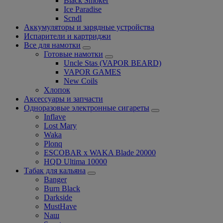
Black Smoker
Ice Paradise
Scndl
Аккумуляторы и зарядные устройства
Испарители и картриджи
Все для намотки
Готовые намотки
Uncle Stas (VAPOR BEARD)
VAPOR GAMES
New Coils
Хлопок
Аксессуары и запчасти
Одноразовые электронные сигареты
Inflave
Lost Mary
Waka
Plonq
ESCOBAR x WAKA Blade 20000
HQD Ultima 10000
Табак для кальяна
Banger
Burn Black
Darkside
MustHave
Nаш