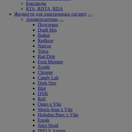
Боксмоды
RTA, RDTA, RDA
Жидкости для электронных сигарет
Ароматизаторы
Подгонки
Duall Mix
Baikal
Redluxe
Narcoz
Trava
Bad Drip
Fruit Monster
Zenith
Chrome
Candy Lab
Dark Size
Blur
DNK
Rell
Oggo x Vliq
Shock Sour x Vliq
Holodno Pisec x Vliq
Epeak
Juice Head
INFLV Aroma