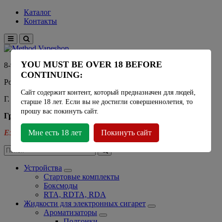
Каталог
Контакты
YOU MUST BE OVER 18 BEFORE
8-915-450-21-92
CONTINUING:
Розничный магазин Method Vapeshop
Сайт содержит контент, который предназначен для людей,
Г. Москва, улица Южнобутовская 36
старше 18 лет. Если вы не достигли совершеннолетия, то
прошу вас покинуть сайт.
График работы
Ежедневно
Мне есть 18 лет
- 11:00 - 21:00
Покинуть сайт
Устройства
Стартовые комплекты
Боксмоды
RTA, RDTA, RDA
Жидкости для электронных сигарет
Ароматизаторы
Подгонки