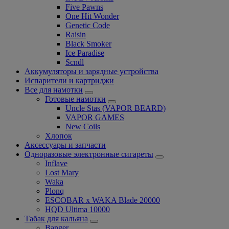
Five Pawns
One Hit Wonder
Genetic Code
Raisin
Black Smoker
Ice Paradise
Scndl
Аккумуляторы и зарядные устройства
Испарители и картриджи
Все для намотки
Готовые намотки
Uncle Stas (VAPOR BEARD)
VAPOR GAMES
New Coils
Хлопок
Аксессуары и запчасти
Одноразовые электронные сигареты
Inflave
Lost Mary
Waka
Plonq
ESCOBAR x WAKA Blade 20000
HQD Ultima 10000
Табак для кальяна
Banger