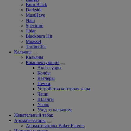
Burn Black
Darkside
MustHave
Nаш
Spectrum
Jibiar
Blackburn Hit
Muassel
Trofimoff's
Кальяны
Кальяны
Комплектующие
Аксессуары
Колбы
Кэтчеры
Печки
Устройства контроля жара
Чаши
Шланги
Уголь
Уход за кальяном
Жевательный табак
Ароматизаторы
Ароматизаторы Baker Flavors
Напитки и снеки