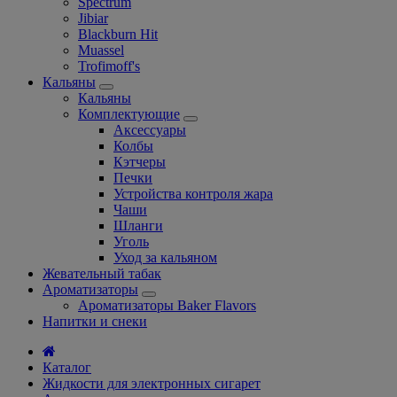
Spectrum
Jibiar
Blackburn Hit
Muassel
Trofimoff's
Кальяны
Кальяны
Комплектующие
Аксессуары
Колбы
Кэтчеры
Печки
Устройства контроля жара
Чаши
Шланги
Уголь
Уход за кальяном
Жевательный табак
Ароматизаторы
Ароматизаторы Baker Flavors
Напитки и снеки
Каталог
Жидкости для электронных сигарет