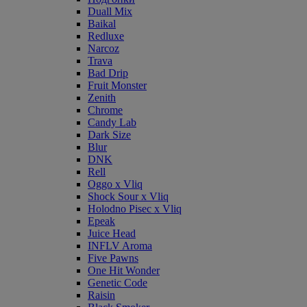
Duall Mix
Baikal
Redluxe
Narcoz
Trava
Bad Drip
Fruit Monster
Zenith
Chrome
Candy Lab
Dark Size
Blur
DNK
Rell
Oggo x Vliq
Shock Sour x Vliq
Holodno Pisec x Vliq
Epeak
Juice Head
INFLV Aroma
Five Pawns
One Hit Wonder
Genetic Code
Raisin