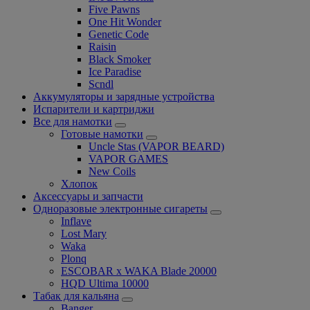
Five Pawns
One Hit Wonder
Genetic Code
Raisin
Black Smoker
Ice Paradise
Scndl
Аккумуляторы и зарядные устройства
Испарители и картриджи
Все для намотки
Готовые намотки
Uncle Stas (VAPOR BEARD)
VAPOR GAMES
New Coils
Хлопок
Аксессуары и запчасти
Одноразовые электронные сигареты
Inflave
Lost Mary
Waka
Plonq
ESCOBAR x WAKA Blade 20000
HQD Ultima 10000
Табак для кальяна
Banger