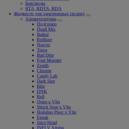
Боксмоды
RTA, RDTA, RDA
Жидкости для электронных сигарет
Ароматизаторы
Подгонки
Duall Mix
Baikal
Redluxe
Narcoz
Trava
Bad Drip
Fruit Monster
Zenith
Chrome
Candy Lab
Dark Size
Blur
DNK
Rell
Oggo x Vliq
Shock Sour x Vliq
Holodno Pisec x Vliq
Epeak
Juice Head
INFLV Aroma