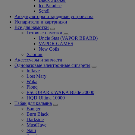
Black Smoker
Ice Paradise
Scndl
Аккумуляторы и зарядные устройства
Испарители и картриджи
Все для намотки
Готовые намотки
Uncle Stas (VAPOR BEARD)
VAPOR GAMES
New Coils
Хлопок
Аксессуары и запчасти
Одноразовые электронные сигареты
Inflave
Lost Mary
Waka
Plonq
ESCOBAR x WAKA Blade 20000
HQD Ultima 10000
Табак для кальяна
Banger
Burn Black
Darkside
MustHave
Nаш