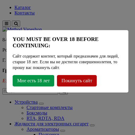
Каталог
Контакты
YOU MUST BE OVER 18 BEFORE
8-915-450-21-92
CONTINUING:
Розничный магазин Method Vapeshop
Сайт содержит контент, который предназначен для людей,
Г. Москва, улица Южнобутовская 36
старше 18 лет. Если вы не достигли совершеннолетия, то
прошу вас покинуть сайт.
График работы
Ежедневно
Мне есть 18 лет
- 11:00 - 21:00
Покинуть сайт
Устройства
Стартовые комплекты
Боксмоды
RTA, RDTA, RDA
Жидкости для электронных сигарет
Ароматизаторы
Подгонки