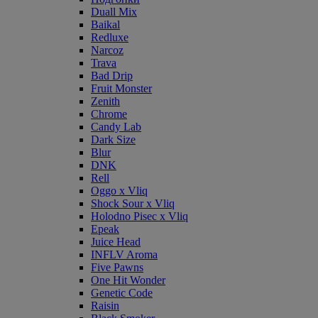
Duall Mix
Baikal
Redluxe
Narcoz
Trava
Bad Drip
Fruit Monster
Zenith
Chrome
Candy Lab
Dark Size
Blur
DNK
Rell
Oggo x Vliq
Shock Sour x Vliq
Holodno Pisec x Vliq
Epeak
Juice Head
INFLV Aroma
Five Pawns
One Hit Wonder
Genetic Code
Raisin