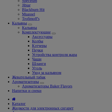
Spectrum
Jibiar
Blackburn Hit
Muassel
Trofimoff's
Кальяны
Кальяны
Комплектующие
Аксессуары
Колбы
Кэтчеры
Печки
Устройства контроля жара
Чаши
Шланги
Уголь
Уход за кальяном
Жевательный табак
Ароматизаторы
Ароматизаторы Baker Flavors
Напитки и снеки
Каталог
Жидкости для электронных сигарет