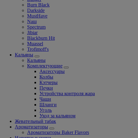
Burn Black
Darkside
MustHave
Nаш
Spectrum
Jibiar
Blackburn Hit
Muassel
Trofimoff's
Кальяны
Кальяны
Комплектующие
Аксессуары
Колбы
Кэтчеры
Печки
Устройства контроля жара
Чаши
Шланги
Уголь
Уход за кальяном
Жевательный табак
Ароматизаторы
Ароматизаторы Baker Flavors
Напитки и снеки