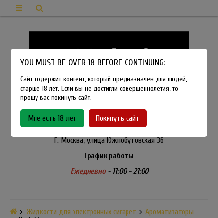
YOU MUST BE OVER 18 BEFORE CONTINUING:
Сайт содержит контент, который предназначен для людей,
старше 18 лет. Если вы не достигли совершеннолетия, то
прошу вас покинуть сайт.
8-915-450-21-92
Мне есть 18 лет
Покинуть сайт
Розничный магазин Method Vapeshop
Г. Москва, улица Южнобутовская 36
График работы
Ежедневно
- 11:00 - 21:00
Жидкости для электронных сигарет
Ароматизаторы