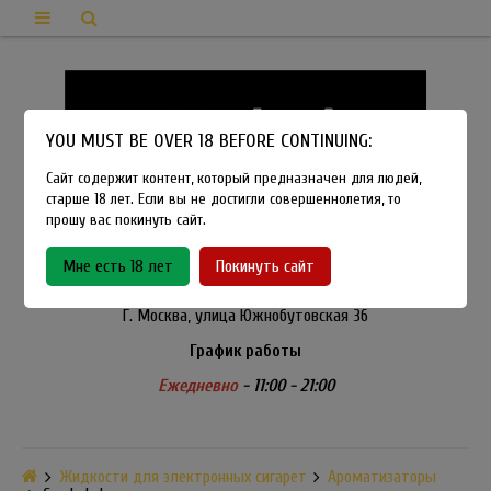
YOU MUST BE OVER 18 BEFORE CONTINUING:
Сайт содержит контент, который предназначен для людей,
старше 18 лет. Если вы не достигли совершеннолетия, то
прошу вас покинуть сайт.
8-915-450-21-92
Мне есть 18 лет
Покинуть сайт
Розничный магазин Method Vapeshop
Г. Москва, улица Южнобутовская 36
График работы
Ежедневно
- 11:00 - 21:00
Жидкости для электронных сигарет
Ароматизаторы