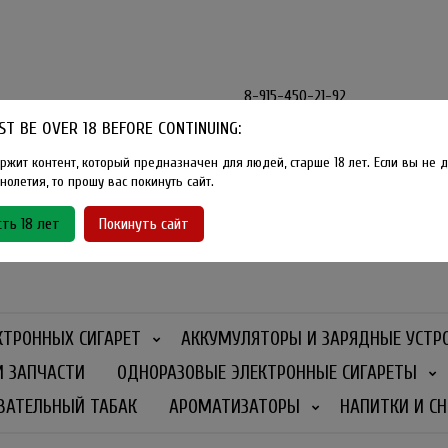
8-915-450-21-92
T BE OVER 18 BEFORE CONTINUING:
Розничный магазин Method Vape
Г. Москва, улица Южнобутовская
ржит контент, который предназначен для людей, старше 18 лет. Если вы не д
олетия, то прошу вас покинуть сайт.
График работы
ть 18 лет
Покинуть сайт
Ежедневно
- 11:00 - 21:00
КТРОННЫХ СИГАРЕТ
АККУМУЛЯТОРЫ И ЗАРЯДНЫЕ УСТР
И ЗАПЧАСТИ
ОДНОРАЗОВЫЕ ЭЛЕКТРОННЫЕ СИГАРЕТЫ
ВАТЕЛЬНЫЙ ТАБАК
АРОМАТИЗАТОРЫ
НАПИТКИ И СН