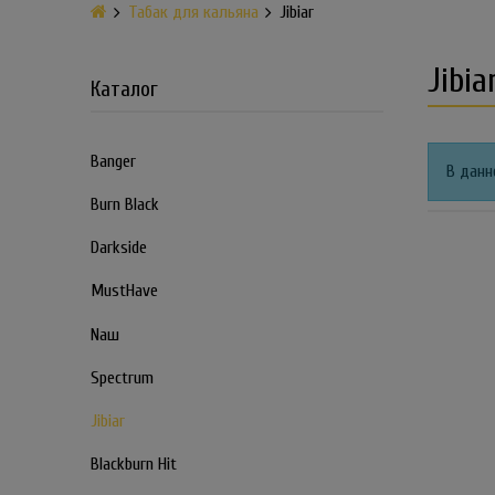
Табак для кальяна
Jibiar
Jibia
Каталог
Banger
В данн
Burn Black
Darkside
MustHave
Nаш
Spectrum
Jibiar
Blackburn Hit