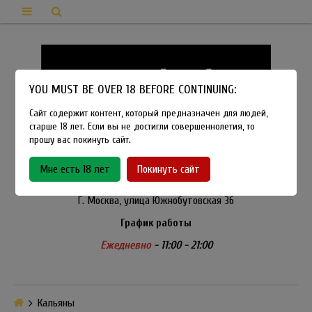
YOU MUST BE OVER 18 BEFORE CONTINUING:
Сайт содержит контент, который предназначен для людей,
старше 18 лет. Если вы не достигли совершеннолетия, то
прошу вас покинуть сайт.
8-915-450-21-92
Мне есть 18 лет
Покинуть сайт
Розничный магазин Method Vapeshop
Г. Москва, улица Южнобутовская 36
График работы
Ежедневно
- 11:00 - 21:00
Кальяны