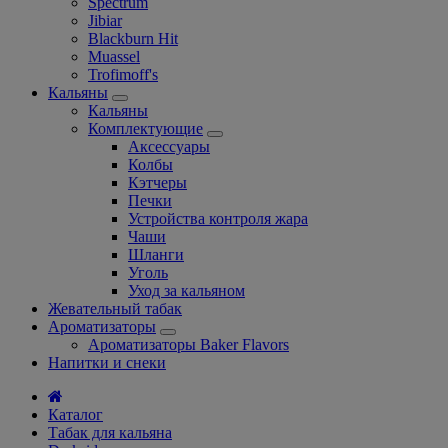
Spectrum
Jibiar
Blackburn Hit
Muassel
Trofimoff's
Кальяны
Кальяны
Комплектующие
Аксессуары
Колбы
Кэтчеры
Печки
Устройства контроля жара
Чаши
Шланги
Уголь
Уход за кальяном
Жевательный табак
Ароматизаторы
Ароматизаторы Baker Flavors
Напитки и снеки
Каталог
Табак для кальяна