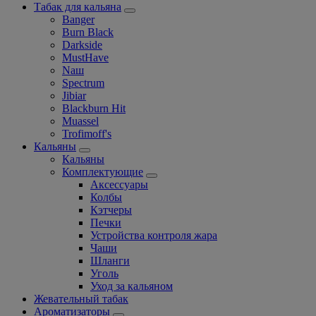
Табак для кальяна
Banger
Burn Black
Darkside
MustHave
Nаш
Spectrum
Jibiar
Blackburn Hit
Muassel
Trofimoff's
Кальяны
Кальяны
Комплектующие
Аксессуары
Колбы
Кэтчеры
Печки
Устройства контроля жара
Чаши
Шланги
Уголь
Уход за кальяном
Жевательный табак
Ароматизаторы