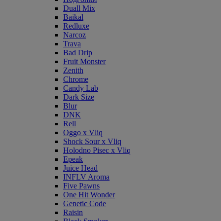
Duall Mix
Baikal
Redluxe
Narcoz
Trava
Bad Drip
Fruit Monster
Zenith
Chrome
Candy Lab
Dark Size
Blur
DNK
Rell
Oggo x Vliq
Shock Sour x Vliq
Holodno Pisec x Vliq
Epeak
Juice Head
INFLV Aroma
Five Pawns
One Hit Wonder
Genetic Code
Raisin