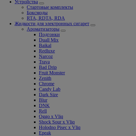
Устройства
Стартовые комплекты
Боксмоды
RTA, RDTA, RDA
Жидкости для электронных сигарет
Ароматизаторы
Подгонки
Duall Mix
Baikal
Redluxe
Narcoz
Trava
Bad Drip
Fruit Monster
Zenith
Chrome
Candy Lab
Dark Size
Blur
DNK
Rell
Oggo x Vliq
Shock Sour x Vliq
Holodno Pisec x Vliq
Epeak