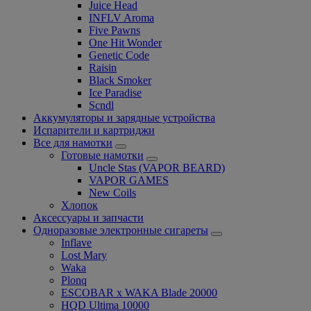
Juice Head
INFLV Aroma
Five Pawns
One Hit Wonder
Genetic Code
Raisin
Black Smoker
Ice Paradise
Scndl
Аккумуляторы и зарядные устройства
Испарители и картриджи
Все для намотки
Готовые намотки
Uncle Stas (VAPOR BEARD)
VAPOR GAMES
New Coils
Хлопок
Аксессуары и запчасти
Одноразовые электронные сигареты
Inflave
Lost Mary
Waka
Plonq
ESCOBAR x WAKA Blade 20000
HQD Ultima 10000