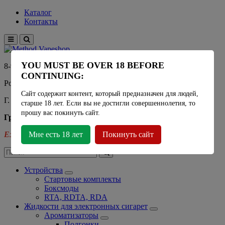
Каталог
Контакты
YOU MUST BE OVER 18 BEFORE
8-915-450-21-92
CONTINUING:
Розничный магазин Method Vapeshop
Сайт содержит контент, который предназначен для людей,
Г. Москва, улица Южнобутовская 36
старше 18 лет. Если вы не достигли совершеннолетия, то
прошу вас покинуть сайт.
График работы
Ежедневно
Мне есть 18 лет
- 11:00 - 21:00
Покинуть сайт
Устройства
Стартовые комплекты
Боксмоды
RTA, RDTA, RDA
Жидкости для электронных сигарет
Ароматизаторы
Подгонки