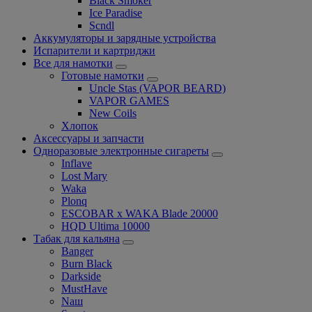
Black Smoker
Ice Paradise
Scndl
Аккумуляторы и зарядные устройства
Испарители и картриджи
Все для намотки
Готовые намотки
Uncle Stas (VAPOR BEARD)
VAPOR GAMES
New Coils
Хлопок
Аксессуары и запчасти
Одноразовые электронные сигареты
Inflave
Lost Mary
Waka
Plonq
ESCOBAR x WAKA Blade 20000
HQD Ultima 10000
Табак для кальяна
Banger
Burn Black
Darkside
MustHave
Nаш