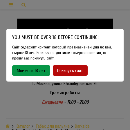
YOU MUST BE OVER 18 BEFORE CONTINUING:
Сайт содержит контент, который предназначен для людей,
старше 18 лет. Если вы не достигли совершеннолетия, то
прошу вас покинуть сайт.
8-915-450-21-92
Мне есть 18 лет
Покинуть сайт
Розничный магазин Method Vapeshop
Г. Москва, улица Южнобутовская 36
График работы
Ежедневно
- 11:00 - 21:00
Каталог
Табак для кальяна
Darkside