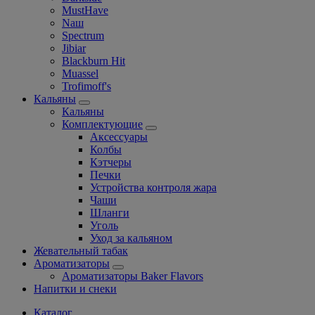
MustHave
Nаш
Spectrum
Jibiar
Blackburn Hit
Muassel
Trofimoff's
Кальяны
Кальяны
Комплектующие
Аксессуары
Колбы
Кэтчеры
Печки
Устройства контроля жара
Чаши
Шланги
Уголь
Уход за кальяном
Жевательный табак
Ароматизаторы
Ароматизаторы Baker Flavors
Напитки и снеки
Каталог