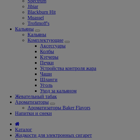
Spectrum
Jibiar
Blackburn Hit
Muassel
Trofimoff's
Кальяны
Кальяны
Комплектующие
Аксессуары
Колбы
Кэтчеры
Печки
Устройства контроля жара
Чаши
Шланги
Уголь
Уход за кальяном
Жевательный табак
Ароматизаторы
Ароматизаторы Baker Flavors
Напитки и снеки
Каталог
Жидкости для электронных сигарет