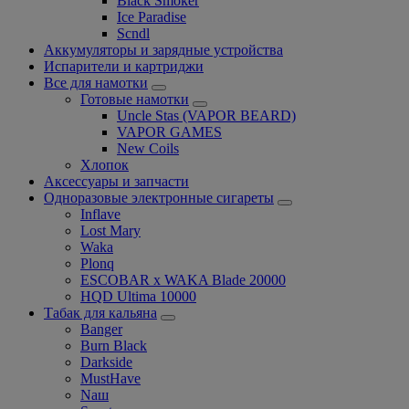
Black Smoker
Ice Paradise
Scndl
Аккумуляторы и зарядные устройства
Испарители и картриджи
Все для намотки
Готовые намотки
Uncle Stas (VAPOR BEARD)
VAPOR GAMES
New Coils
Хлопок
Аксессуары и запчасти
Одноразовые электронные сигареты
Inflave
Lost Mary
Waka
Plonq
ESCOBAR x WAKA Blade 20000
HQD Ultima 10000
Табак для кальяна
Banger
Burn Black
Darkside
MustHave
Nаш