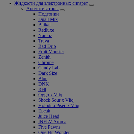
Жидкости для электронных сигарет
Ароматизаторы
Подгонки
Duall Mix
Baikal
Redluxe
Narcoz
Trava
Bad Drip
Fruit Monster
Zenith
Chrome
Candy Lab
Dark Size
Blur
DNK
Rell
Oggo x Vliq
Shock Sour x Vliq
Holodno Pisec x Vliq
Epeak
Juice Head
INFLV Aroma
Five Pawns
One Hit Wonder