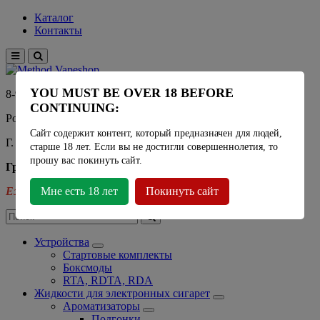
Каталог
Контакты
YOU MUST BE OVER 18 BEFORE
8-915-450-21-92
CONTINUING:
Розничный магазин Method Vapeshop
Сайт содержит контент, который предназначен для людей,
Г. Москва, улица Южнобутовская 36
старше 18 лет. Если вы не достигли совершеннолетия, то
прошу вас покинуть сайт.
График работы
Ежедневно
Мне есть 18 лет
- 11:00 - 21:00
Покинуть сайт
Устройства
Стартовые комплекты
Боксмоды
RTA, RDTA, RDA
Жидкости для электронных сигарет
Ароматизаторы
Подгонки