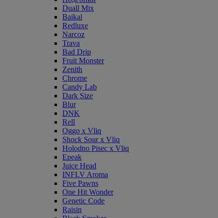
Duall Mix
Baikal
Redluxe
Narcoz
Trava
Bad Drip
Fruit Monster
Zenith
Chrome
Candy Lab
Dark Size
Blur
DNK
Rell
Oggo x Vliq
Shock Sour x Vliq
Holodno Pisec x Vliq
Epeak
Juice Head
INFLV Aroma
Five Pawns
One Hit Wonder
Genetic Code
Raisin