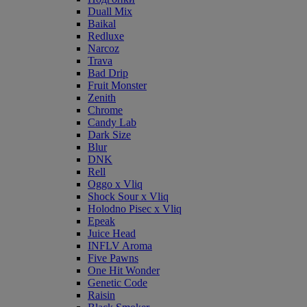
Duall Mix
Baikal
Redluxe
Narcoz
Trava
Bad Drip
Fruit Monster
Zenith
Chrome
Candy Lab
Dark Size
Blur
DNK
Rell
Oggo x Vliq
Shock Sour x Vliq
Holodno Pisec x Vliq
Epeak
Juice Head
INFLV Aroma
Five Pawns
One Hit Wonder
Genetic Code
Raisin