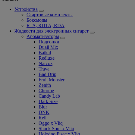
Устройства
Стартовые комплекты
Боксмоды
RTA, RDTA, RDA
Жидкости для электронных сигарет
Ароматизаторы
Подгонки
Duall Mix
Baikal
Redluxe
Narcoz
Trava
Bad Drip
Fruit Monster
Zenith
Chrome
Candy Lab
Dark Size
Blur
DNK
Rell
Oggo x Vliq
Shock Sour x Vliq
Holodno Pisec x Vliq