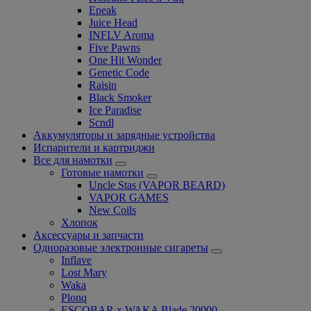
Epeak
Juice Head
INFLV Aroma
Five Pawns
One Hit Wonder
Genetic Code
Raisin
Black Smoker
Ice Paradise
Scndl
Аккумуляторы и зарядные устройства
Испарители и картриджи
Все для намотки
Готовые намотки
Uncle Stas (VAPOR BEARD)
VAPOR GAMES
New Coils
Хлопок
Аксессуары и запчасти
Одноразовые электронные сигареты
Inflave
Lost Mary
Waka
Plonq
ESCOBAR x WAKA Blade 20000