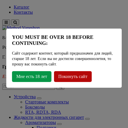
Каталог
Контакты
YOU MUST BE OVER 18 BEFORE
8-915-450-21-92
CONTINUING:
Розничный магазин Method Vapeshop
Сайт содержит контент, который предназначен для людей,
Г. Москва, улица Южнобутовская 36
старше 18 лет. Если вы не достигли совершеннолетия, то
прошу вас покинуть сайт.
График работы
Ежедневно
Мне есть 18 лет
- 11:00 - 21:00
Покинуть сайт
Устройства
Стартовые комплекты
Боксмоды
RTA, RDTA, RDA
Жидкости для электронных сигарет
Ароматизаторы
Подгонки