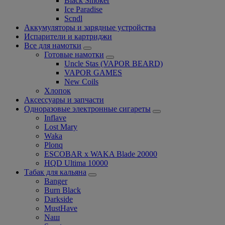
Black Smoker
Ice Paradise
Scndl
Аккумуляторы и зарядные устройства
Испарители и картриджи
Все для намотки
Готовые намотки
Uncle Stas (VAPOR BEARD)
VAPOR GAMES
New Coils
Хлопок
Аксессуары и запчасти
Одноразовые электронные сигареты
Inflave
Lost Mary
Waka
Plonq
ESCOBAR x WAKA Blade 20000
HQD Ultima 10000
Табак для кальяна
Banger
Burn Black
Darkside
MustHave
Nаш