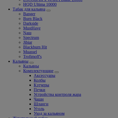
HQD Ultima 10000
Табак для кальяна
Banger
Burn Black
Darkside
MustHave
Nаш
Spectrum
Jibiar
Blackburn Hit
Muassel
Trofimoff's
Кальяны
Кальяны
Комплектующие
Аксессуары
Колбы
Кэтчеры
Печки
Устройства контроля жара
Чаши
Шланги
Уголь
Уход за кальяном