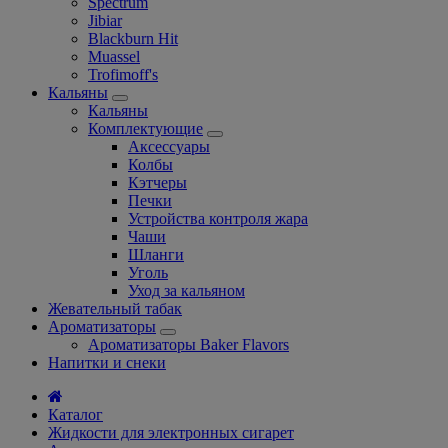
Spectrum
Jibiar
Blackburn Hit
Muassel
Trofimoff's
Кальяны
Кальяны
Комплектующие
Аксессуары
Колбы
Кэтчеры
Печки
Устройства контроля жара
Чаши
Шланги
Уголь
Уход за кальяном
Жевательный табак
Ароматизаторы
Ароматизаторы Baker Flavors
Напитки и снеки
Каталог
Жидкости для электронных сигарет