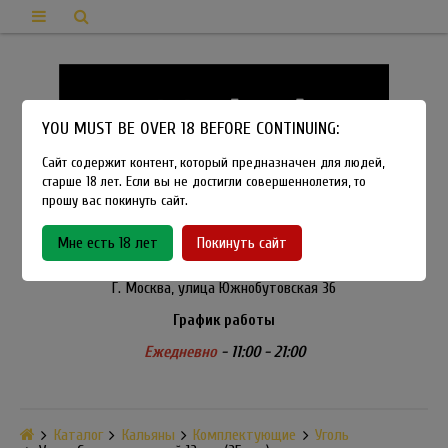
YOU MUST BE OVER 18 BEFORE CONTINUING:
Сайт содержит контент, который предназначен для людей,
старше 18 лет. Если вы не достигли совершеннолетия, то
прошу вас покинуть сайт.
8-915-450-21-92
Мне есть 18 лет
Покинуть сайт
Розничный магазин Method Vapeshop
Г. Москва, улица Южнобутовская 36
График работы
Ежедневно
- 11:00 - 21:00
Каталог
Кальяны
Комплектующие
Уголь