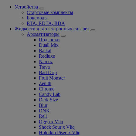
Устройства
Стартовые комплекты
Боксмоды
RTA, RDTA, RDA
Жидкости для электронных сигарет
Ароматизаторы
Подгонки
Duall Mix
Baikal
Redluxe
Narcoz
Trava
Bad Drip
Fruit Monster
Zenith
Chrome
Candy Lab
Dark Size
Blur
DNK
Rell
Oggo x Vliq
Shock Sour x Vliq
Holodno Pisec x Vliq