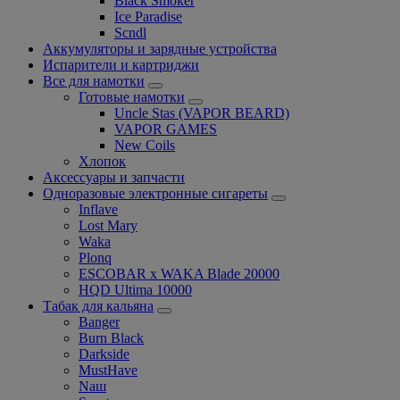
Black Smoker
Ice Paradise
Scndl
Аккумуляторы и зарядные устройства
Испарители и картриджи
Все для намотки
Готовые намотки
Uncle Stas (VAPOR BEARD)
VAPOR GAMES
New Coils
Хлопок
Аксессуары и запчасти
Одноразовые электронные сигареты
Inflave
Lost Mary
Waka
Plonq
ESCOBAR x WAKA Blade 20000
HQD Ultima 10000
Табак для кальяна
Banger
Burn Black
Darkside
MustHave
Nаш