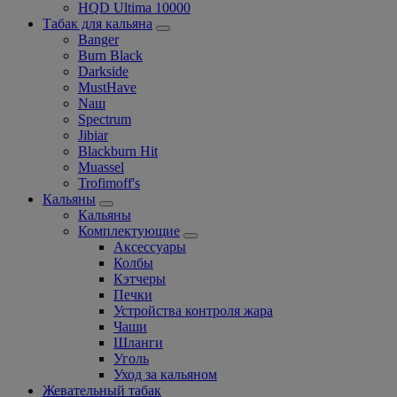
HQD Ultima 10000
Табак для кальяна
Banger
Burn Black
Darkside
MustHave
Nаш
Spectrum
Jibiar
Blackburn Hit
Muassel
Trofimoff's
Кальяны
Кальяны
Комплектующие
Аксессуары
Колбы
Кэтчеры
Печки
Устройства контроля жара
Чаши
Шланги
Уголь
Уход за кальяном
Жевательный табак