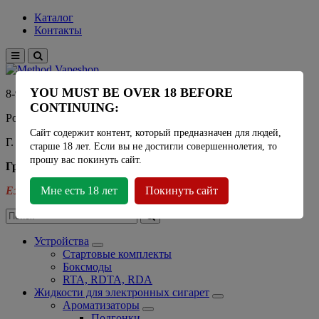
Каталог
Контакты
YOU MUST BE OVER 18 BEFORE
8-915-450-21-92
CONTINUING:
Розничный магазин Method Vapeshop
Сайт содержит контент, который предназначен для людей,
Г. Москва, улица Южнобутовская 36
старше 18 лет. Если вы не достигли совершеннолетия, то
прошу вас покинуть сайт.
График работы
Ежедневно
Мне есть 18 лет
- 11:00 - 21:00
Покинуть сайт
Устройства
Стартовые комплекты
Боксмоды
RTA, RDTA, RDA
Жидкости для электронных сигарет
Ароматизаторы
Подгонки