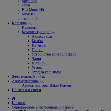
Spectrum
Jibiar
Blackburn Hit
Muassel
Trofimoff's
Кальяны
Кальяны
Комплектующие
Аксессуары
Колбы
Кэтчеры
Печки
Устройства контроля жара
Чаши
Шланги
Уголь
Уход за кальяном
Жевательный табак
Ароматизаторы
Ароматизаторы Baker Flavors
Напитки и снеки
Каталог
Одноразовые электронные сигареты