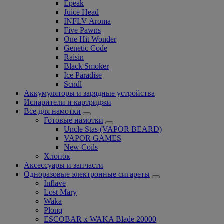
Epeak
Juice Head
INFLV Aroma
Five Pawns
One Hit Wonder
Genetic Code
Raisin
Black Smoker
Ice Paradise
Scndl
Аккумуляторы и зарядные устройства
Испарители и картриджи
Все для намотки
Готовые намотки
Uncle Stas (VAPOR BEARD)
VAPOR GAMES
New Coils
Хлопок
Аксессуары и запчасти
Одноразовые электронные сигареты
Inflave
Lost Mary
Waka
Plonq
ESCOBAR x WAKA Blade 20000