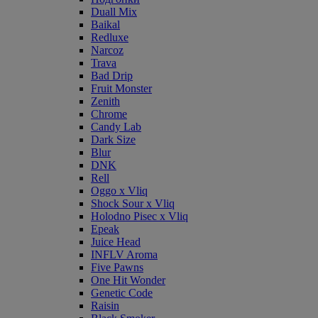
Duall Mix
Baikal
Redluxe
Narcoz
Trava
Bad Drip
Fruit Monster
Zenith
Chrome
Candy Lab
Dark Size
Blur
DNK
Rell
Oggo x Vliq
Shock Sour x Vliq
Holodno Pisec x Vliq
Epeak
Juice Head
INFLV Aroma
Five Pawns
One Hit Wonder
Genetic Code
Raisin