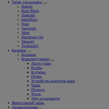
Табак для кальяна
Banger
Burn Black
Darkside
MustHave
Nаш
Spectrum
Jibiar
Blackburn Hit
Muassel
Trofimoff's
Кальяны
Кальяны
Комплектующие
Аксессуары
Колбы
Кэтчеры
Печки
Устройства контроля жара
Чаши
Шланги
Уголь
Уход за кальяном
Жевательный табак
Ароматизаторы