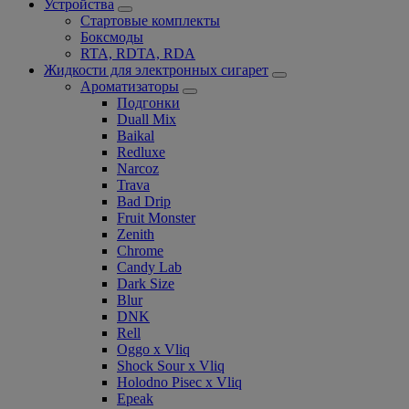
Устройства
Стартовые комплекты
Боксмоды
RTA, RDTA, RDA
Жидкости для электронных сигарет
Ароматизаторы
Подгонки
Duall Mix
Baikal
Redluxe
Narcoz
Trava
Bad Drip
Fruit Monster
Zenith
Chrome
Candy Lab
Dark Size
Blur
DNK
Rell
Oggo x Vliq
Shock Sour x Vliq
Holodno Pisec x Vliq
Epeak