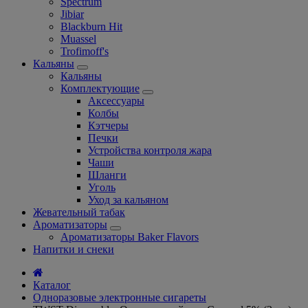
Spectrum
Jibiar
Blackburn Hit
Muassel
Trofimoff's
Кальяны
Кальяны
Комплектующие
Аксессуары
Колбы
Кэтчеры
Печки
Устройства контроля жара
Чаши
Шланги
Уголь
Уход за кальяном
Жевательный табак
Ароматизаторы
Ароматизаторы Baker Flavors
Напитки и снеки
Каталог
Одноразовые электронные сигареты