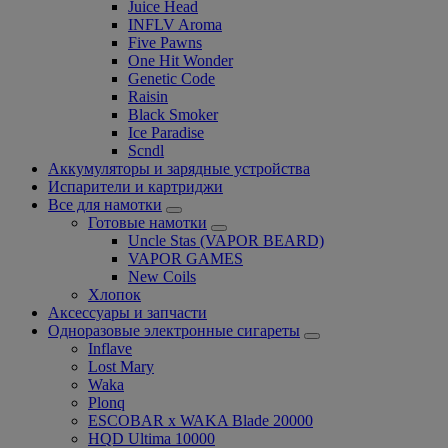
Juice Head
INFLV Aroma
Five Pawns
One Hit Wonder
Genetic Code
Raisin
Black Smoker
Ice Paradise
Scndl
Аккумуляторы и зарядные устройства
Испарители и картриджи
Все для намотки
Готовые намотки
Uncle Stas (VAPOR BEARD)
VAPOR GAMES
New Coils
Хлопок
Аксессуары и запчасти
Одноразовые электронные сигареты
Inflave
Lost Mary
Waka
Plonq
ESCOBAR x WAKA Blade 20000
HQD Ultima 10000