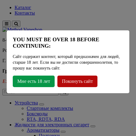
Каталог
Контакты
YOU MUST BE OVER 18 BEFORE
8-915-450-21-92
CONTINUING:
Розничный магазин Method Vapeshop
Сайт содержит контент, который предназначен для людей,
Г. Москва, улица Южнобутовская 36
старше 18 лет. Если вы не достигли совершеннолетия, то
прошу вас покинуть сайт.
График работы
Ежедневно
Мне есть 18 лет
- 11:00 - 21:00
Покинуть сайт
Устройства
Стартовые комплекты
Боксмоды
RTA, RDTA, RDA
Жидкости для электронных сигарет
Ароматизаторы
Подгонки