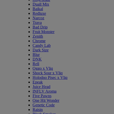
Duall Mix
Baikal
Redluxe
Narcoz
Trava
Bad Drip
Fruit Monster
Zenith
Chrome
Candy Lab
Dark Size
Blur
DNK
Rell
Oggo x Vliq
Shock Sour x Vliq
Holodno Pisec x Vliq
Epeak
Juice Head
INFLV Aroma
Five Pawns
One Hit Wonder
Genetic Code
Raisin