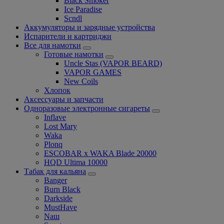
Black Smoker
Ice Paradise
Scndl
Аккумуляторы и зарядные устройства
Испарители и картриджи
Все для намотки
Готовые намотки
Uncle Stas (VAPOR BEARD)
VAPOR GAMES
New Coils
Хлопок
Аксессуары и запчасти
Одноразовые электронные сигареты
Inflave
Lost Mary
Waka
Plonq
ESCOBAR x WAKA Blade 20000
HQD Ultima 10000
Табак для кальяна
Banger
Burn Black
Darkside
MustHave
Nаш