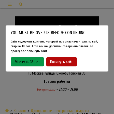
YOU MUST BE OVER 18 BEFORE CONTINUING:
Сайт содержит контент, который предназначен для людей,
старше 18 лет. Если вы не достигли совершеннолетия, то
прошу вас покинуть сайт.
8-915-450-21-92
Мне есть 18 лет
Покинуть сайт
Розничный магазин Method Vapeshop
Г. Москва, улица Южнобутовская 36
График работы
Ежедневно
- 11:00 - 21:00
Каталог
Одноразовые электронные сигареты