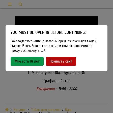
YOU MUST BE OVER 18 BEFORE CONTINUING:
Сайт содержит контент, который предназначен для людей,
старше 18 лет. Если вы не достигли совершеннолетия, то
прошу вас покинуть сайт.
8-915-450-21-92
Мне есть 18 лет
Покинуть сайт
Розничный магазин Method Vapeshop
Г. Москва, улица Южнобутовская 36
График работы
Ежедневно
- 11:00 - 21:00
Каталог
Табак для кальяна
Nаш