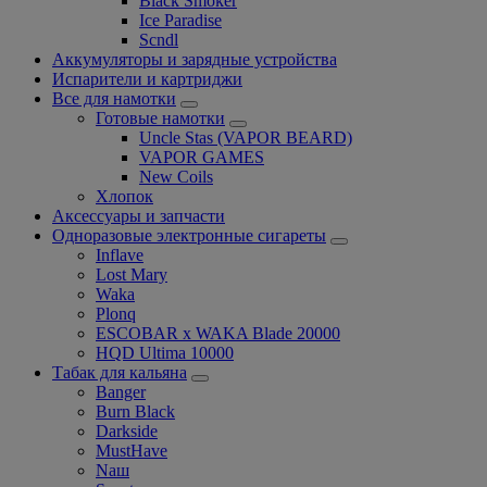
Black Smoker
Ice Paradise
Scndl
Аккумуляторы и зарядные устройства
Испарители и картриджи
Все для намотки
Готовые намотки
Uncle Stas (VAPOR BEARD)
VAPOR GAMES
New Coils
Хлопок
Аксессуары и запчасти
Одноразовые электронные сигареты
Inflave
Lost Mary
Waka
Plonq
ESCOBAR x WAKA Blade 20000
HQD Ultima 10000
Табак для кальяна
Banger
Burn Black
Darkside
MustHave
Nаш