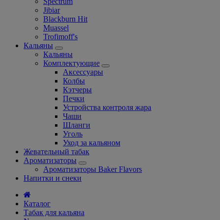
Spectrum
Jibiar
Blackburn Hit
Muassel
Trofimoff's
Кальяны
Кальяны
Комплектующие
Аксессуары
Колбы
Кэтчеры
Печки
Устройства контроля жара
Чаши
Шланги
Уголь
Уход за кальяном
Жевательный табак
Ароматизаторы
Ароматизаторы Baker Flavors
Напитки и снеки
Каталог
Табак для кальяна