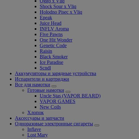
Oggo x Vliq
Shock Sour x Vliq
Holodno Pisec x Vliq
Epeak
Juice Head
INFLV Aroma
Five Pawns
One Hit Wonder
Genetic Code
Raisin
Black Smoker
Ice Paradise
Scndl
Аккумуляторы и зарядные устройства
Испарители и картриджи
Все для намотки
Готовые намотки
Uncle Stas (VAPOR BEARD)
VAPOR GAMES
New Coils
Хлопок
Аксессуары и запчасти
Одноразовые электронные сигареты
Inflave
Lost Mary