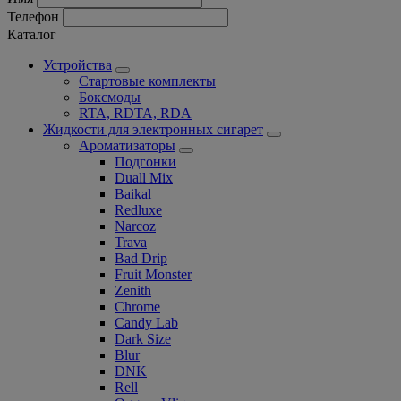
Телефон
Каталог
Устройства
Стартовые комплекты
Боксмоды
RTA, RDTA, RDA
Жидкости для электронных сигарет
Ароматизаторы
Подгонки
Duall Mix
Baikal
Redluxe
Narcoz
Trava
Bad Drip
Fruit Monster
Zenith
Chrome
Candy Lab
Dark Size
Blur
DNK
Rell