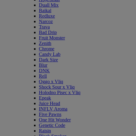
Duall Mix
Baikal
Redluxe
Narcoz
Trava
Bad Drip
Fruit Monster
Zenith
Chrome
Candy Lab
Dark Size
Blur
DNK
Rell
Oggo x Vliq
Shock Sour x Vliq
Holodno Pisec x Vliq
Epeak
Juice Head
INFLV Aroma
Five Pawns
One Hit Wonder
Genetic Code
Raisin