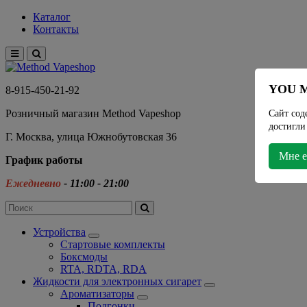
Каталог
Контакты
YOU M
8-915-450-21-92
Розничный магазин Method Vapeshop
Сайт сод
достигли
Г. Москва, улица Южнобутовская 36
Мне е
График работы
Ежедневно
- 11:00 - 21:00
Устройства
Стартовые комплекты
Боксмоды
RTA, RDTA, RDA
Жидкости для электронных сигарет
Ароматизаторы
Подгонки