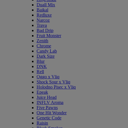
Duall Mix
Baikal
Redluxe
Narcoz
Trava
Bad Drip
Fruit Monster
Zenith
Chrome
Candy Lab
Dark Size
Blur
DNK
Rell
Oggo x Vliq
Shock Sour x Vliq
Holodno Pisec x Vliq
Epeak
Juice Head
INFLV Aroma
Five Pawns
One Hit Wonder
Genetic Code
Raisin