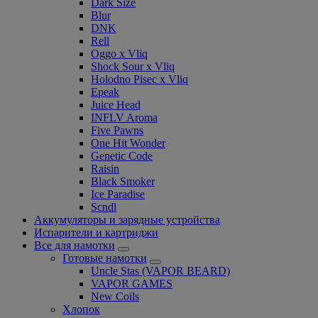
Dark Size
Blur
DNK
Rell
Oggo x Vliq
Shock Sour x Vliq
Holodno Pisec x Vliq
Epeak
Juice Head
INFLV Aroma
Five Pawns
One Hit Wonder
Genetic Code
Raisin
Black Smoker
Ice Paradise
Scndl
Аккумуляторы и зарядные устройства
Испарители и картриджи
Все для намотки
Готовые намотки
Uncle Stas (VAPOR BEARD)
VAPOR GAMES
New Coils
Хлопок