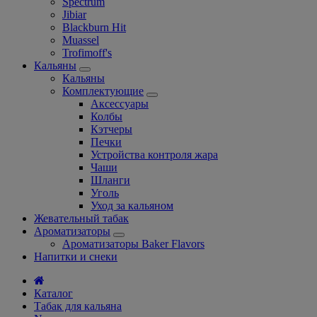
Spectrum
Jibiar
Blackburn Hit
Muassel
Trofimoff's
Кальяны
Кальяны
Комплектующие
Аксессуары
Колбы
Кэтчеры
Печки
Устройства контроля жара
Чаши
Шланги
Уголь
Уход за кальяном
Жевательный табак
Ароматизаторы
Ароматизаторы Baker Flavors
Напитки и снеки
Каталог
Табак для кальяна