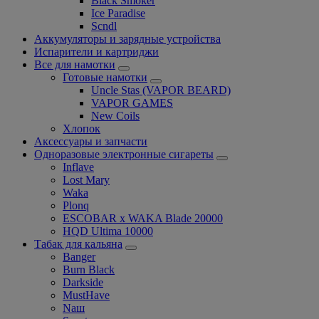
Black Smoker
Ice Paradise
Scndl
Аккумуляторы и зарядные устройства
Испарители и картриджи
Все для намотки
Готовые намотки
Uncle Stas (VAPOR BEARD)
VAPOR GAMES
New Coils
Хлопок
Аксессуары и запчасти
Одноразовые электронные сигареты
Inflave
Lost Mary
Waka
Plonq
ESCOBAR x WAKA Blade 20000
HQD Ultima 10000
Табак для кальяна
Banger
Burn Black
Darkside
MustHave
Nаш