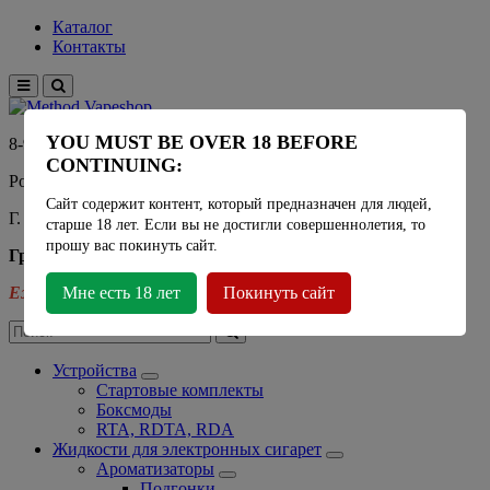
Каталог
Контакты
YOU MUST BE OVER 18 BEFORE
8-915-450-21-92
CONTINUING:
Розничный магазин Method Vapeshop
Сайт содержит контент, который предназначен для людей,
Г. Москва, улица Южнобутовская 36
старше 18 лет. Если вы не достигли совершеннолетия, то
прошу вас покинуть сайт.
График работы
Ежедневно
Мне есть 18 лет
- 11:00 - 21:00
Покинуть сайт
Устройства
Стартовые комплекты
Боксмоды
RTA, RDTA, RDA
Жидкости для электронных сигарет
Ароматизаторы
Подгонки