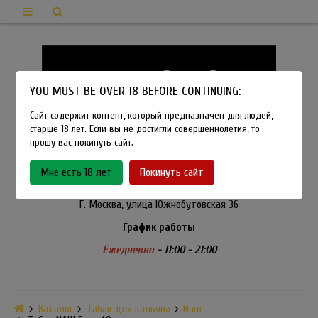
YOU MUST BE OVER 18 BEFORE CONTINUING:
Сайт содержит контент, который предназначен для людей,
старше 18 лет. Если вы не достигли совершеннолетия, то
прошу вас покинуть сайт.
8-915-450-21-92
Мне есть 18 лет
Покинуть сайт
Розничный магазин Method Vapeshop
Г. Москва, улица Южнобутовская 36
График работы
Ежедневно
- 11:00 - 21:00
Каталог
Табак для кальяна
Nаш