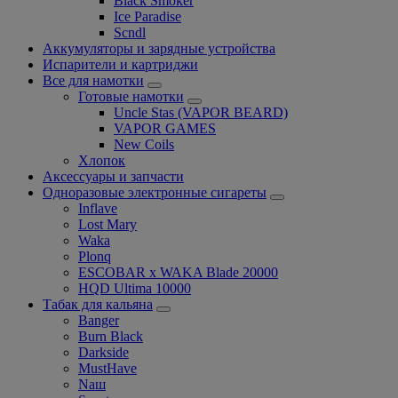
Black Smoker
Ice Paradise
Scndl
Аккумуляторы и зарядные устройства
Испарители и картриджи
Все для намотки
Готовые намотки
Uncle Stas (VAPOR BEARD)
VAPOR GAMES
New Coils
Хлопок
Аксессуары и запчасти
Одноразовые электронные сигареты
Inflave
Lost Mary
Waka
Plonq
ESCOBAR x WAKA Blade 20000
HQD Ultima 10000
Табак для кальяна
Banger
Burn Black
Darkside
MustHave
Nаш