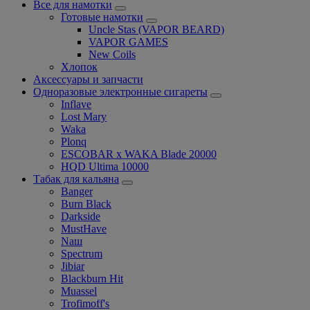
Все для намотки
Готовые намотки
Uncle Stas (VAPOR BEARD)
VAPOR GAMES
New Coils
Хлопок
Аксессуары и запчасти
Одноразовые электронные сигареты
Inflave
Lost Mary
Waka
Plonq
ESCOBAR x WAKA Blade 20000
HQD Ultima 10000
Табак для кальяна
Banger
Burn Black
Darkside
MustHave
Nаш
Spectrum
Jibiar
Blackburn Hit
Muassel
Trofimoff's