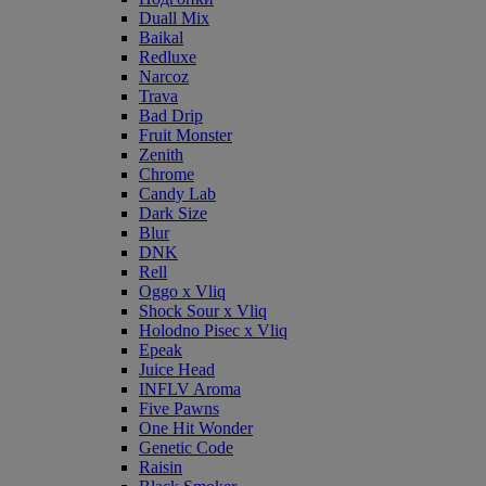
Duall Mix
Baikal
Redluxe
Narcoz
Trava
Bad Drip
Fruit Monster
Zenith
Chrome
Candy Lab
Dark Size
Blur
DNK
Rell
Oggo x Vliq
Shock Sour x Vliq
Holodno Pisec x Vliq
Epeak
Juice Head
INFLV Aroma
Five Pawns
One Hit Wonder
Genetic Code
Raisin