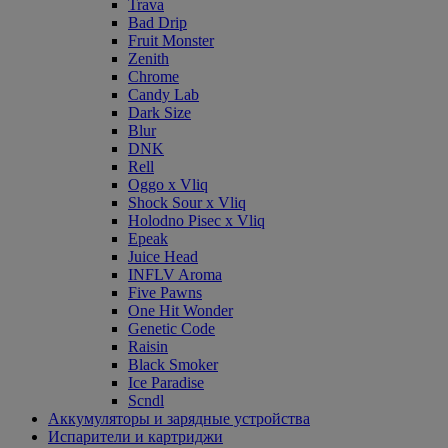
Trava
Bad Drip
Fruit Monster
Zenith
Chrome
Candy Lab
Dark Size
Blur
DNK
Rell
Oggo x Vliq
Shock Sour x Vliq
Holodno Pisec x Vliq
Epeak
Juice Head
INFLV Aroma
Five Pawns
One Hit Wonder
Genetic Code
Raisin
Black Smoker
Ice Paradise
Scndl
Аккумуляторы и зарядные устройства
Испарители и картриджи