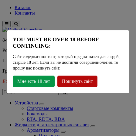
Каталог
Контакты
YOU MUST BE OVER 18 BEFORE
8-915-450-21-92
CONTINUING:
Розничный магазин Method Vapeshop
Сайт содержит контент, который предназначен для людей,
Г. Москва, улица Южнобутовская 36
старше 18 лет. Если вы не достигли совершеннолетия, то
прошу вас покинуть сайт.
График работы
Ежедневно
Мне есть 18 лет
- 11:00 - 21:00
Покинуть сайт
Устройства
Стартовые комплекты
Боксмоды
RTA, RDTA, RDA
Жидкости для электронных сигарет
Ароматизаторы
Подгонки