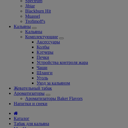
Spectrum
Jibiar
Blackburn Hit
Muassel
Trofimoff's
Кальяны
Кальяны
Комплектующие
Аксессуары
Колбы
Кэтчеры
Печки
Устройства контроля жара
Чаши
Шланги
Уголь
Уход за кальяном
Жевательный табак
Ароматизаторы
Ароматизаторы Baker Flavors
Напитки и снеки
Каталог
Табак для кальяна