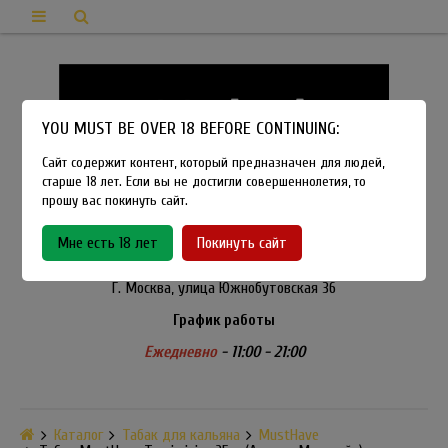
YOU MUST BE OVER 18 BEFORE CONTINUING:
Сайт содержит контент, который предназначен для людей,
старше 18 лет. Если вы не достигли совершеннолетия, то
прошу вас покинуть сайт.
8-915-450-21-92
Мне есть 18 лет
Покинуть сайт
Розничный магазин Method Vapeshop
Г. Москва, улица Южнобутовская 36
График работы
Ежедневно
- 11:00 - 21:00
Каталог
Табак для кальяна
MustHave