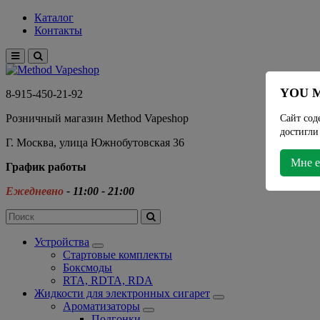
Каталог
Контакты
YOU M
8-915-450-21-92
Розничный магазин Method Vapeshop
Сайт сод
достигли
Г. Москва, улица Южнобутовская 36
Мне е
График работы
Ежедневно
- 11:00 - 21:00
Устройства
Стартовые комплекты
Боксмоды
RTA, RDTA, RDA
Жидкости для электронных сигарет
Ароматизаторы
Подгонки