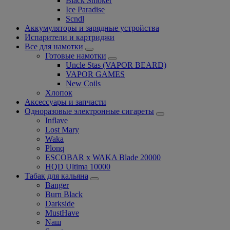
Black Smoker
Ice Paradise
Scndl
Аккумуляторы и зарядные устройства
Испарители и картриджи
Все для намотки
Готовые намотки
Uncle Stas (VAPOR BEARD)
VAPOR GAMES
New Coils
Хлопок
Аксессуары и запчасти
Одноразовые электронные сигареты
Inflave
Lost Mary
Waka
Plonq
ESCOBAR x WAKA Blade 20000
HQD Ultima 10000
Табак для кальяна
Banger
Burn Black
Darkside
MustHave
Nаш