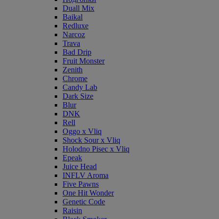
Duall Mix
Baikal
Redluxe
Narcoz
Trava
Bad Drip
Fruit Monster
Zenith
Chrome
Candy Lab
Dark Size
Blur
DNK
Rell
Oggo x Vliq
Shock Sour x Vliq
Holodno Pisec x Vliq
Epeak
Juice Head
INFLV Aroma
Five Pawns
One Hit Wonder
Genetic Code
Raisin