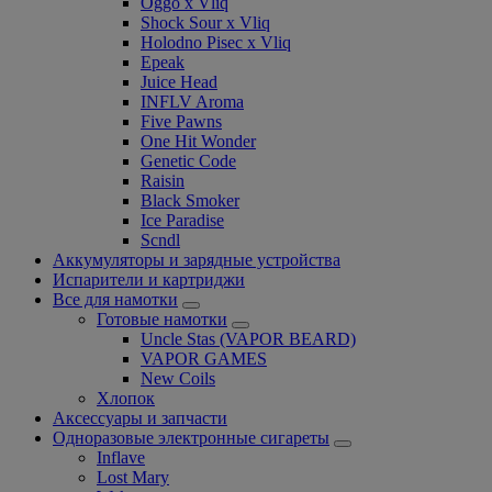
Oggo x Vliq
Shock Sour x Vliq
Holodno Pisec x Vliq
Epeak
Juice Head
INFLV Aroma
Five Pawns
One Hit Wonder
Genetic Code
Raisin
Black Smoker
Ice Paradise
Scndl
Аккумуляторы и зарядные устройства
Испарители и картриджи
Все для намотки
Готовые намотки
Uncle Stas (VAPOR BEARD)
VAPOR GAMES
New Coils
Хлопок
Аксессуары и запчасти
Одноразовые электронные сигареты
Inflave
Lost Mary