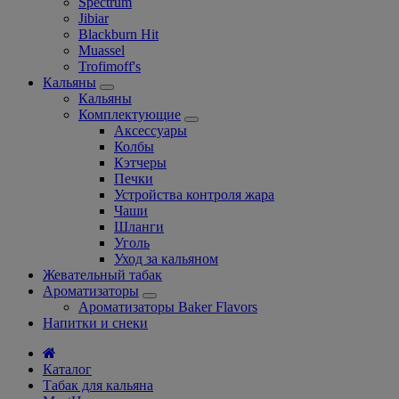
Spectrum
Jibiar
Blackburn Hit
Muassel
Trofimoff's
Кальяны
Кальяны
Комплектующие
Аксессуары
Колбы
Кэтчеры
Печки
Устройства контроля жара
Чаши
Шланги
Уголь
Уход за кальяном
Жевательный табак
Ароматизаторы
Ароматизаторы Baker Flavors
Напитки и снеки
Каталог
Табак для кальяна