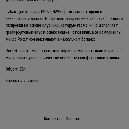
дольками киви и грейпфрута.
Табак для кальяна MUST HAVE представляет яркий и
завершенный аромат Rocketman, вобравший в себя всю сладость
газировки на основе клубники, которую гармонично дополняет
грейпфрутовый вкус и освежающие нотки киви. Все компоненты
микса Рокетмэн выступают в идеальном балансе.
Rocketman от маст хэв в соло звучит самостоятельно и ярко, а в
миксах выступает в качестве великолепной фруктовой основы.
Объем: 25г.
Крепость: средняя.
Контакты
Каталог