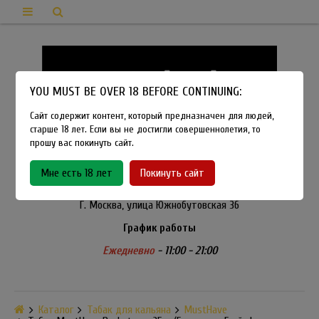
YOU MUST BE OVER 18 BEFORE CONTINUING:
Сайт содержит контент, который предназначен для людей,
старше 18 лет. Если вы не достигли совершеннолетия, то
прошу вас покинуть сайт.
8-915-450-21-92
Мне есть 18 лет
Покинуть сайт
Розничный магазин Method Vapeshop
Г. Москва, улица Южнобутовская 36
График работы
Ежедневно
- 11:00 - 21:00
Каталог
Табак для кальяна
MustHave