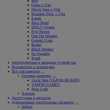
Rell
Oggo x Vliq
Shock Sour x Vliq
Holodno Pisec x Vliq
Epeak
Juice Head
INFLV Aroma
Five Pawns
One Hit Wonder
Genetic Code
Raisin
Black Smoker
Ice Paradise
Scndl
Аккумуляторы и зарядные устройства
Испарители и картриджи
Все для намотки
Готовые намотки
Uncle Stas (VAPOR BEARD)
VAPOR GAMES
New Coils
Хлопок
Аксессуары и запчасти
Одноразовые электронные сигареты
Inflave