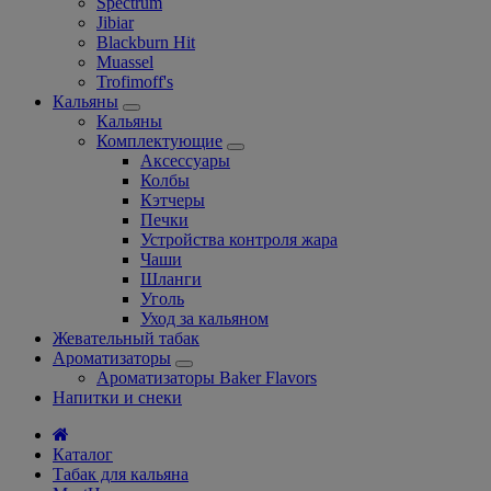
Spectrum
Jibiar
Blackburn Hit
Muassel
Trofimoff's
Кальяны
Кальяны
Комплектующие
Аксессуары
Колбы
Кэтчеры
Печки
Устройства контроля жара
Чаши
Шланги
Уголь
Уход за кальяном
Жевательный табак
Ароматизаторы
Ароматизаторы Baker Flavors
Напитки и снеки
Каталог
Табак для кальяна