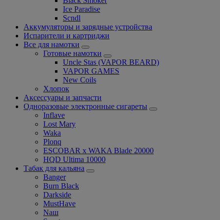
Black Smoker
Ice Paradise
Scndl
Аккумуляторы и зарядные устройства
Испарители и картриджи
Все для намотки
Готовые намотки
Uncle Stas (VAPOR BEARD)
VAPOR GAMES
New Coils
Хлопок
Аксессуары и запчасти
Одноразовые электронные сигареты
Inflave
Lost Mary
Waka
Plonq
ESCOBAR x WAKA Blade 20000
HQD Ultima 10000
Табак для кальяна
Banger
Burn Black
Darkside
MustHave
Nаш