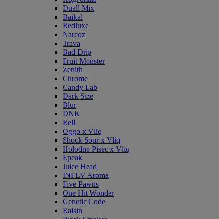
Duall Mix
Baikal
Redluxe
Narcoz
Trava
Bad Drip
Fruit Monster
Zenith
Chrome
Candy Lab
Dark Size
Blur
DNK
Rell
Oggo x Vliq
Shock Sour x Vliq
Holodno Pisec x Vliq
Epeak
Juice Head
INFLV Aroma
Five Pawns
One Hit Wonder
Genetic Code
Raisin