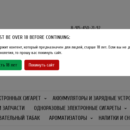
8-915-450-21-92
T BE OVER 18 BEFORE CONTINUING:
Розничный магазин Method Vape
Г. Москва, улица Южнобутовская
ржит контент, который предназначен для людей, старше 18 лет. Если вы не д
олетия, то прошу вас покинуть сайт.
График работы
ть 18 лет
Покинуть сайт
Ежедневно
- 11:00 - 21:00
КТРОННЫХ СИГАРЕТ
АККУМУЛЯТОРЫ И ЗАРЯДНЫЕ УСТР
И ЗАПЧАСТИ
ОДНОРАЗОВЫЕ ЭЛЕКТРОННЫЕ СИГАРЕТЫ
ВАТЕЛЬНЫЙ ТАБАК
АРОМАТИЗАТОРЫ
НАПИТКИ И СН