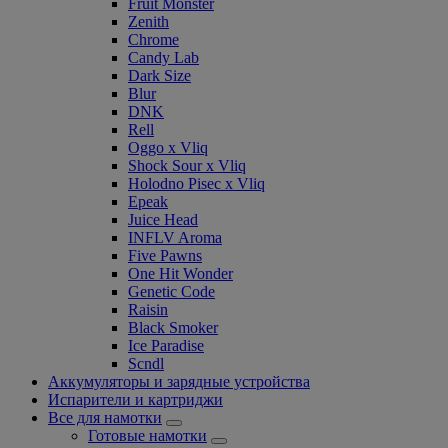
Fruit Monster
Zenith
Chrome
Candy Lab
Dark Size
Blur
DNK
Rell
Oggo x Vliq
Shock Sour x Vliq
Holodno Pisec x Vliq
Epeak
Juice Head
INFLV Aroma
Five Pawns
One Hit Wonder
Genetic Code
Raisin
Black Smoker
Ice Paradise
Scndl
Аккумуляторы и зарядные устройства
Испарители и картриджи
Все для намотки
Готовые намотки