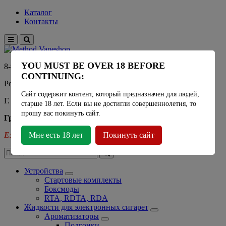
Каталог
Контакты
YOU MUST BE OVER 18 BEFORE
8-915-450-21-92
CONTINUING:
Розничный магазин Method Vapeshop
Сайт содержит контент, который предназначен для людей,
Г. Москва, улица Южнобутовская 36
старше 18 лет. Если вы не достигли совершеннолетия, то
прошу вас покинуть сайт.
График работы
Ежедневно
Мне есть 18 лет
- 11:00 - 21:00
Покинуть сайт
Устройства
Стартовые комплекты
Боксмоды
RTA, RDTA, RDA
Жидкости для электронных сигарет
Ароматизаторы
Подгонки