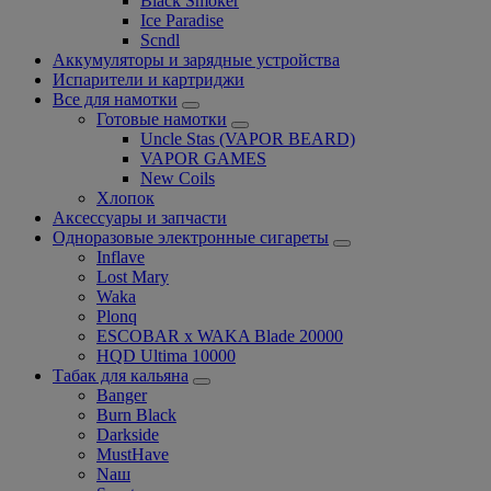
Black Smoker
Ice Paradise
Scndl
Аккумуляторы и зарядные устройства
Испарители и картриджи
Все для намотки
Готовые намотки
Uncle Stas (VAPOR BEARD)
VAPOR GAMES
New Coils
Хлопок
Аксессуары и запчасти
Одноразовые электронные сигареты
Inflave
Lost Mary
Waka
Plonq
ESCOBAR x WAKA Blade 20000
HQD Ultima 10000
Табак для кальяна
Banger
Burn Black
Darkside
MustHave
Nаш