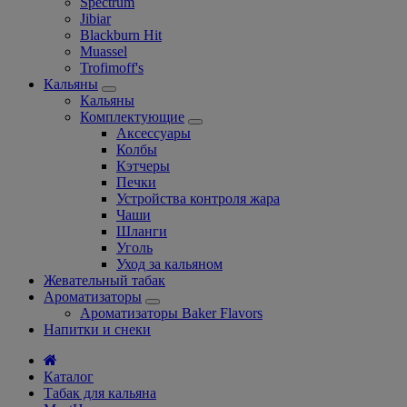
Spectrum
Jibiar
Blackburn Hit
Muassel
Trofimoff's
Кальяны
Кальяны
Комплектующие
Аксессуары
Колбы
Кэтчеры
Печки
Устройства контроля жара
Чаши
Шланги
Уголь
Уход за кальяном
Жевательный табак
Ароматизаторы
Ароматизаторы Baker Flavors
Напитки и снеки
Каталог
Табак для кальяна