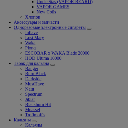
Uncle Stas (VAPOR BEARD)
VAPOR GAMES
New Coils
Хлопок
Аксессуары и запчасти
Одноразовые электронные сигареты
Inflave
Lost Mary
Waka
Plonq
ESCOBAR x WAKA Blade 20000
HQD Ultima 10000
Табак для кальяна
Banger
Burn Black
Darkside
MustHave
Nаш
Spectrum
Jibiar
Blackburn Hit
Muassel
Trofimoff's
Кальяны
Кальяны