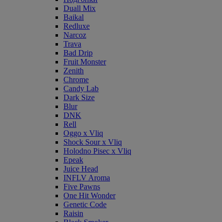
Duall Mix
Baikal
Redluxe
Narcoz
Trava
Bad Drip
Fruit Monster
Zenith
Chrome
Candy Lab
Dark Size
Blur
DNK
Rell
Oggo x Vliq
Shock Sour x Vliq
Holodno Pisec x Vliq
Epeak
Juice Head
INFLV Aroma
Five Pawns
One Hit Wonder
Genetic Code
Raisin