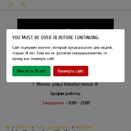
YOU MUST BE OVER 18 BEFORE CONTINUING:
Сайт содержит контент, который предназначен для людей,
старше 18 лет. Если вы не достигли совершеннолетия, то
прошу вас покинуть сайт.
8-915-450-21-92
Мне есть 18 лет
Покинуть сайт
Розничный магазин Method Vapeshop
Г. Москва, улица Южнобутовская 36
График работы
Ежедневно
- 11:00 - 21:00
Каталог
Табак для кальяна
MustHave