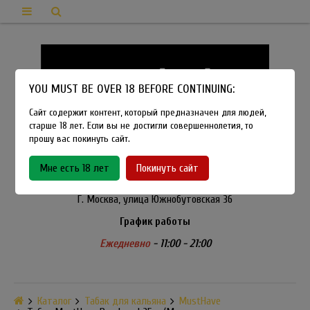
YOU MUST BE OVER 18 BEFORE CONTINUING:
Сайт содержит контент, который предназначен для людей,
старше 18 лет. Если вы не достигли совершеннолетия, то
прошу вас покинуть сайт.
8-915-450-21-92
Мне есть 18 лет
Покинуть сайт
Розничный магазин Method Vapeshop
Г. Москва, улица Южнобутовская 36
График работы
Ежедневно
- 11:00 - 21:00
Каталог
Табак для кальяна
MustHave