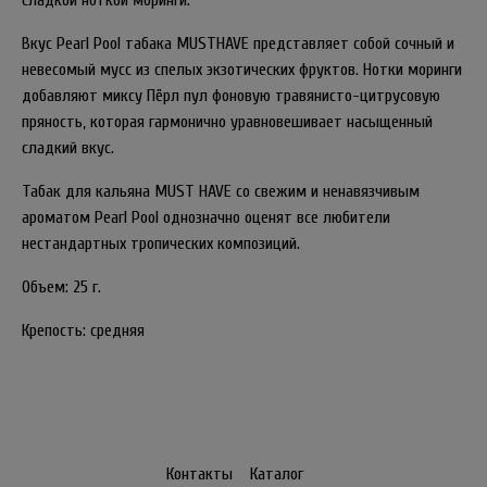
сладкой ноткой моринги.
Вкус Pearl Pool табака MUSTHAVE представляет собой сочный и
невесомый мусс из спелых экзотических фруктов. Нотки моринги
добавляют миксу Пёрл пул фоновую травянисто-цитрусовую
пряность, которая гармонично уравновешивает насыщенный
сладкий вкус.
Табак для кальяна MUST HAVE со свежим и ненавязчивым
ароматом Pearl Pool однозначно оценят все любители
нестандартных тропических композиций.
Объем: 25 г.
Крепость: средняя
Контакты
Каталог