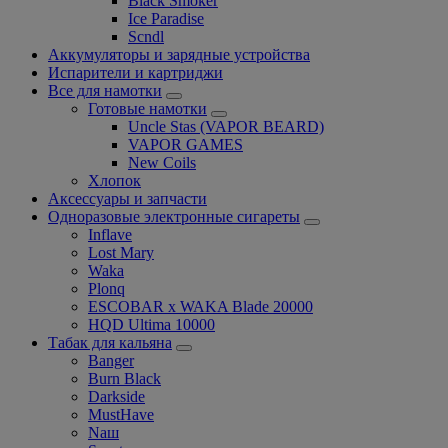
Black Smoker
Ice Paradise
Scndl
Аккумуляторы и зарядные устройства
Испарители и картриджи
Все для намотки
Готовые намотки
Uncle Stas (VAPOR BEARD)
VAPOR GAMES
New Coils
Хлопок
Аксессуары и запчасти
Одноразовые электронные сигареты
Inflave
Lost Mary
Waka
Plonq
ESCOBAR x WAKA Blade 20000
HQD Ultima 10000
Табак для кальяна
Banger
Burn Black
Darkside
MustHave
Nаш