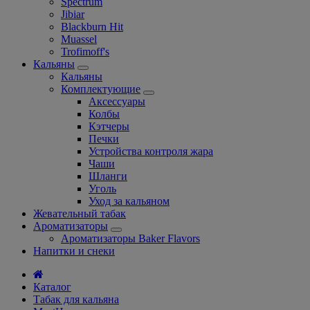
Spectrum
Jibiar
Blackburn Hit
Muassel
Trofimoff's
Кальяны
Кальяны
Комплектующие
Аксессуары
Колбы
Кэтчеры
Печки
Устройства контроля жара
Чаши
Шланги
Уголь
Уход за кальяном
Жевательный табак
Ароматизаторы
Ароматизаторы Baker Flavors
Напитки и снеки
Каталог
Табак для кальяна