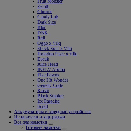
Fruit Monster
Zenith
Chrome
Candy Lab
Dark Size
Blur
DNK
Rell
Oggo x Vliq
Shock Sour x Vliq
Holodno Pisec x Vliq
Epeak
Juice Head
INFLV Aroma
Five Pawns
One Hit Wonder
Genetic Code
Raisin
Black Smoker
Ice Paradise
Scndl
Аккумуляторы и зарядные устройства
Испарители и картриджи
Все для намотки
Готовые намотки