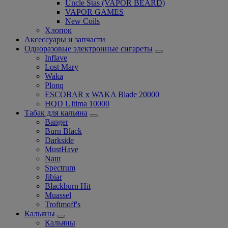
Uncle Stas (VAPOR BEARD)
VAPOR GAMES
New Coils
Хлопок
Аксессуары и запчасти
Одноразовые электронные сигареты
Inflave
Lost Mary
Waka
Plonq
ESCOBAR x WAKA Blade 20000
HQD Ultima 10000
Табак для кальяна
Banger
Burn Black
Darkside
MustHave
Nаш
Spectrum
Jibiar
Blackburn Hit
Muassel
Trofimoff's
Кальяны
Кальяны