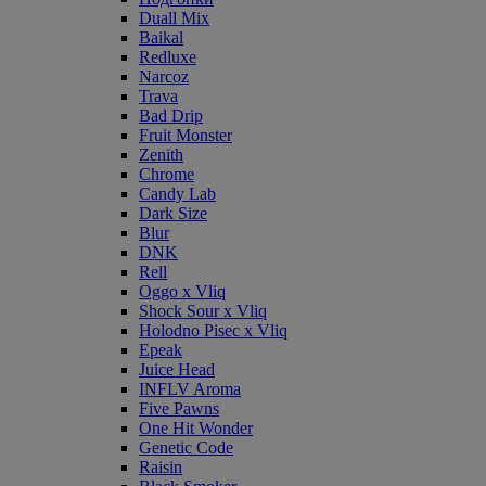
Duall Mix
Baikal
Redluxe
Narcoz
Trava
Bad Drip
Fruit Monster
Zenith
Chrome
Candy Lab
Dark Size
Blur
DNK
Rell
Oggo x Vliq
Shock Sour x Vliq
Holodno Pisec x Vliq
Epeak
Juice Head
INFLV Aroma
Five Pawns
One Hit Wonder
Genetic Code
Raisin