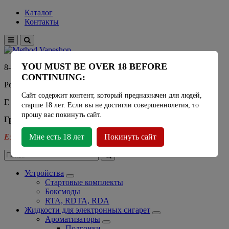
Каталог
Контакты
YOU MUST BE OVER 18 BEFORE
8-915-450-21-92
CONTINUING:
Розничный магазин Method Vapeshop
Сайт содержит контент, который предназначен для людей,
Г. Москва, улица Южнобутовская 36
старше 18 лет. Если вы не достигли совершеннолетия, то
прошу вас покинуть сайт.
График работы
Ежедневно
Мне есть 18 лет
- 11:00 - 21:00
Покинуть сайт
Устройства
Стартовые комплекты
Боксмоды
RTA, RDTA, RDA
Жидкости для электронных сигарет
Ароматизаторы
Подгонки