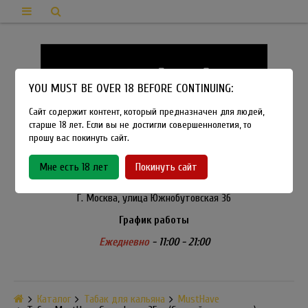
YOU MUST BE OVER 18 BEFORE CONTINUING:
Сайт содержит контент, который предназначен для людей,
старше 18 лет. Если вы не достигли совершеннолетия, то
прошу вас покинуть сайт.
8-915-450-21-92
Мне есть 18 лет
Покинуть сайт
Розничный магазин Method Vapeshop
Г. Москва, улица Южнобутовская 36
График работы
Ежедневно
- 11:00 - 21:00
Каталог
Табак для кальяна
MustHave