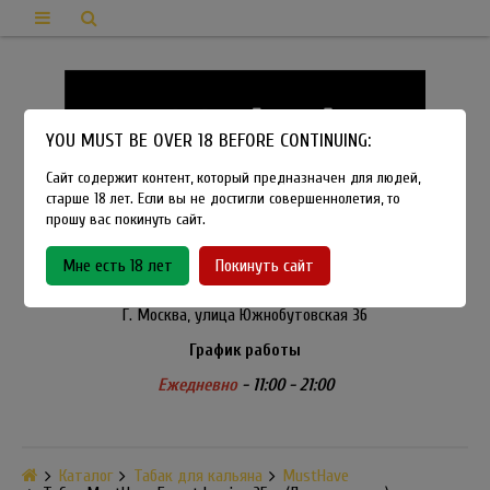
YOU MUST BE OVER 18 BEFORE CONTINUING:
Сайт содержит контент, который предназначен для людей,
старше 18 лет. Если вы не достигли совершеннолетия, то
прошу вас покинуть сайт.
8-915-450-21-92
Мне есть 18 лет
Покинуть сайт
Розничный магазин Method Vapeshop
Г. Москва, улица Южнобутовская 36
График работы
Ежедневно
- 11:00 - 21:00
Каталог
Табак для кальяна
MustHave