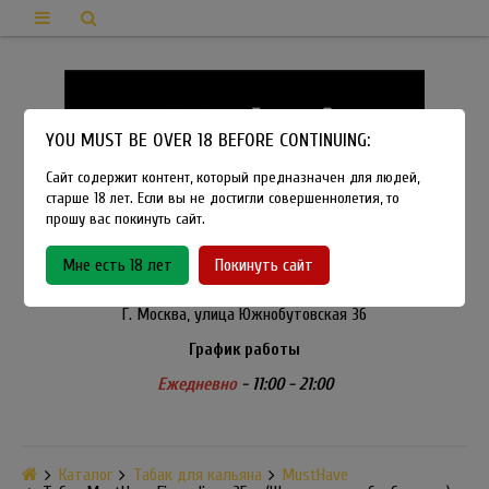
YOU MUST BE OVER 18 BEFORE CONTINUING:
Сайт содержит контент, который предназначен для людей,
старше 18 лет. Если вы не достигли совершеннолетия, то
прошу вас покинуть сайт.
8-915-450-21-92
Мне есть 18 лет
Покинуть сайт
Розничный магазин Method Vapeshop
Г. Москва, улица Южнобутовская 36
График работы
Ежедневно
- 11:00 - 21:00
Каталог
Табак для кальяна
MustHave