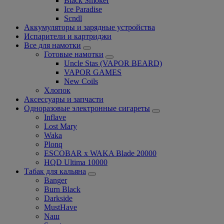
Black Smoker
Ice Paradise
Scndl
Аккумуляторы и зарядные устройства
Испарители и картриджи
Все для намотки
Готовые намотки
Uncle Stas (VAPOR BEARD)
VAPOR GAMES
New Coils
Хлопок
Аксессуары и запчасти
Одноразовые электронные сигареты
Inflave
Lost Mary
Waka
Plonq
ESCOBAR x WAKA Blade 20000
HQD Ultima 10000
Табак для кальяна
Banger
Burn Black
Darkside
MustHave
Nаш