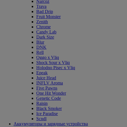
Narcoz
Trava
Bad Drip
Fruit Monster
Zenith
Chrome
Candy Lab
Dark Size
Blur
DNK
Rell
Oggo x Vliq
Shock Sour x Vliq
Holodno Pisec x Vliq
Epeak
Juice Head
INFLV Aroma
Five Pawns
One Hit Wonder
Genetic Code
Raisin
Black Smoker
Ice Paradise
Scndl
Аккумуляторы и зарядные устройства