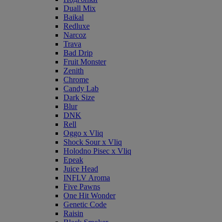
Duall Mix
Baikal
Redluxe
Narcoz
Trava
Bad Drip
Fruit Monster
Zenith
Chrome
Candy Lab
Dark Size
Blur
DNK
Rell
Oggo x Vliq
Shock Sour x Vliq
Holodno Pisec x Vliq
Epeak
Juice Head
INFLV Aroma
Five Pawns
One Hit Wonder
Genetic Code
Raisin