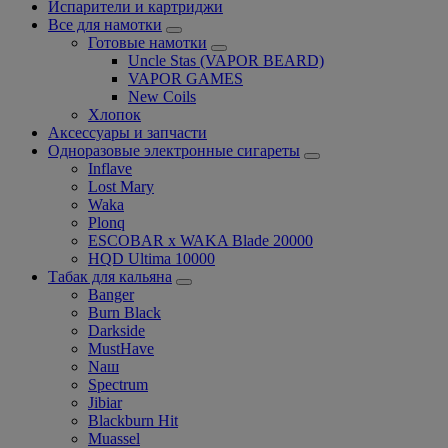
Испарители и картриджи
Все для намотки
Готовые намотки
Uncle Stas (VAPOR BEARD)
VAPOR GAMES
New Coils
Хлопок
Аксессуары и запчасти
Одноразовые электронные сигареты
Inflave
Lost Mary
Waka
Plonq
ESCOBAR x WAKA Blade 20000
HQD Ultima 10000
Табак для кальяна
Banger
Burn Black
Darkside
MustHave
Nаш
Spectrum
Jibiar
Blackburn Hit
Muassel