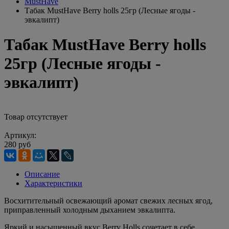
MustHave
Табак MustHave Berry hоlls 25гр (Лесные ягоды -
эвкалипт)
Табак MustHave Berry hоlls
25гр (Лесные ягоды -
эвкалипт)
Товар отсутствует
Артикул:
280 руб
Описание
Характеристики
Восхитительный освежающий аромат свежих лесных ягод,
приправленный холодным дыханием эвкалипта.
Яркий и насыщенный вкус Berry Holls сочетает в себе