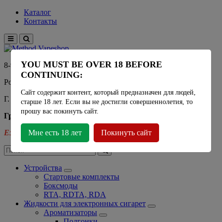
Каталог
Контакты
YOU MUST BE OVER 18 BEFORE
8-915-450-21-92
CONTINUING:
Розничный магазин Method Vapeshop
Сайт содержит контент, который предназначен для людей,
Г. Москва, улица Южнобутовская 36
старше 18 лет. Если вы не достигли совершеннолетия, то
прошу вас покинуть сайт.
График работы
Ежедневно
Мне есть 18 лет
- 11:00 - 21:00
Покинуть сайт
Устройства
Стартовые комплекты
Боксмоды
RTA, RDTA, RDA
Жидкости для электронных сигарет
Ароматизаторы
Подгонки