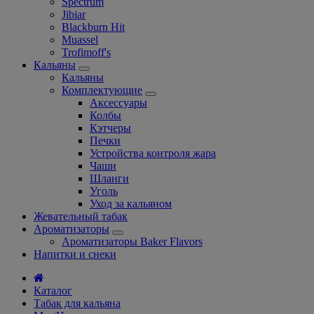
Spectrum
Jibiar
Blackburn Hit
Muassel
Trofimoff's
Кальяны
Кальяны
Комплектующие
Аксессуары
Колбы
Кэтчеры
Печки
Устройства контроля жара
Чаши
Шланги
Уголь
Уход за кальяном
Жевательный табак
Ароматизаторы
Ароматизаторы Baker Flavors
Напитки и снеки
Каталог
Табак для кальяна