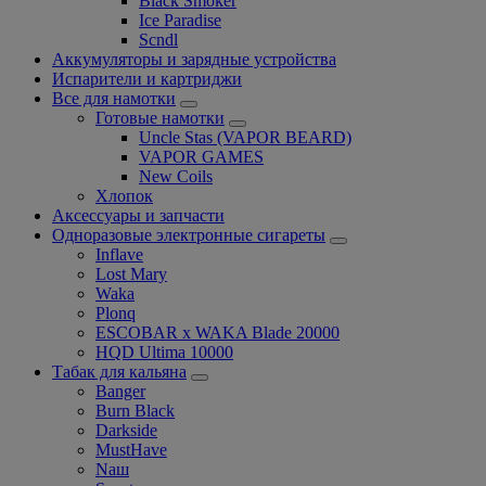
Black Smoker
Ice Paradise
Scndl
Аккумуляторы и зарядные устройства
Испарители и картриджи
Все для намотки
Готовые намотки
Uncle Stas (VAPOR BEARD)
VAPOR GAMES
New Coils
Хлопок
Аксессуары и запчасти
Одноразовые электронные сигареты
Inflave
Lost Mary
Waka
Plonq
ESCOBAR x WAKA Blade 20000
HQD Ultima 10000
Табак для кальяна
Banger
Burn Black
Darkside
MustHave
Nаш