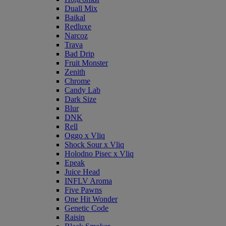
Duall Mix
Baikal
Redluxe
Narcoz
Trava
Bad Drip
Fruit Monster
Zenith
Chrome
Candy Lab
Dark Size
Blur
DNK
Rell
Oggo x Vliq
Shock Sour x Vliq
Holodno Pisec x Vliq
Epeak
Juice Head
INFLV Aroma
Five Pawns
One Hit Wonder
Genetic Code
Raisin