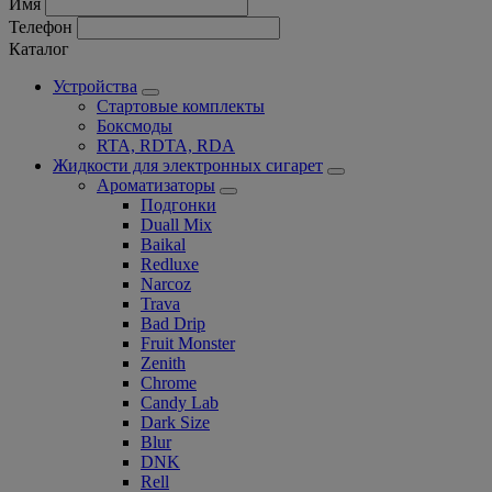
Имя
Телефон
Каталог
Устройства
Стартовые комплекты
Боксмоды
RTA, RDTA, RDA
Жидкости для электронных сигарет
Ароматизаторы
Подгонки
Duall Mix
Baikal
Redluxe
Narcoz
Trava
Bad Drip
Fruit Monster
Zenith
Chrome
Candy Lab
Dark Size
Blur
DNK
Rell