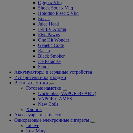
Oggo x Vliq
Shock Sour x Vliq
Holodno Pisec x Vliq
Epeak
Juice Head
INFLV Aroma
Five Pawns
One Hit Wonder
Genetic Code
Raisin
Black Smoker
Ice Paradise
Scndl
Аккумуляторы и зарядные устройства
Испарители и картриджи
Все для намотки
Готовые намотки
Uncle Stas (VAPOR BEARD)
VAPOR GAMES
New Coils
Хлопок
Аксессуары и запчасти
Одноразовые электронные сигареты
Inflave
Lost Mary