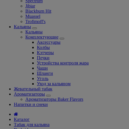
Spectrum
Jibiar
Blackburn Hit
Muassel
Trofimoff's
Кальяны
Кальяны
Комплектующие
Аксессуары
Колбы
Кэтчеры
Печки
Устройства контроля жара
Чаши
Шланги
Уголь
Уход за кальяном
Жевательный табак
Ароматизаторы
Ароматизаторы Baker Flavors
Напитки и снеки
Каталог
Табак для кальяна