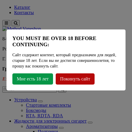
Каталог
Контакты
YOU MUST BE OVER 18 BEFORE
8-915-450-21-92
CONTINUING:
Розничный магазин Method Vapeshop
Сайт содержит контент, который предназначен для людей,
Г. Москва, улица Южнобутовская 36
старше 18 лет. Если вы не достигли совершеннолетия, то
прошу вас покинуть сайт.
График работы
Ежедневно
Мне есть 18 лет
- 11:00 - 21:00
Покинуть сайт
Устройства
Стартовые комплекты
Боксмоды
RTA, RDTA, RDA
Жидкости для электронных сигарет
Ароматизаторы
Подгонки