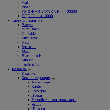
Waka
Plonq
ESCOBAR x WAKA Blade 20000
HQD Ultima 10000
Табак для кальяна
Banger
Burn Black
Darkside
MustHave
Nаш
Spectrum
Jibiar
Blackburn Hit
Muassel
Trofimoff's
Кальяны
Кальяны
Комплектующие
Аксессуары
Колбы
Кэтчеры
Печки
Устройства контроля жара
Чаши
Шланги