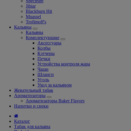
Spectrum
Jibiar
Blackburn Hit
Muassel
Trofimoff's
Кальяны
Кальяны
Комплектующие
Аксессуары
Колбы
Кэтчеры
Печки
Устройства контроля жара
Чаши
Шланги
Уголь
Уход за кальяном
Жевательный табак
Ароматизаторы
Ароматизаторы Baker Flavors
Напитки и снеки
Каталог
Табак для кальяна