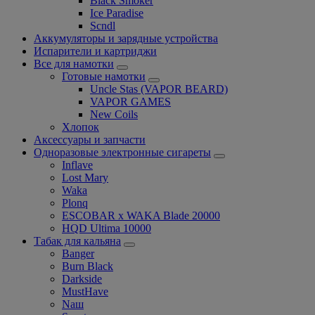
Black Smoker
Ice Paradise
Scndl
Аккумуляторы и зарядные устройства
Испарители и картриджи
Все для намотки
Готовые намотки
Uncle Stas (VAPOR BEARD)
VAPOR GAMES
New Coils
Хлопок
Аксессуары и запчасти
Одноразовые электронные сигареты
Inflave
Lost Mary
Waka
Plonq
ESCOBAR x WAKA Blade 20000
HQD Ultima 10000
Табак для кальяна
Banger
Burn Black
Darkside
MustHave
Nаш