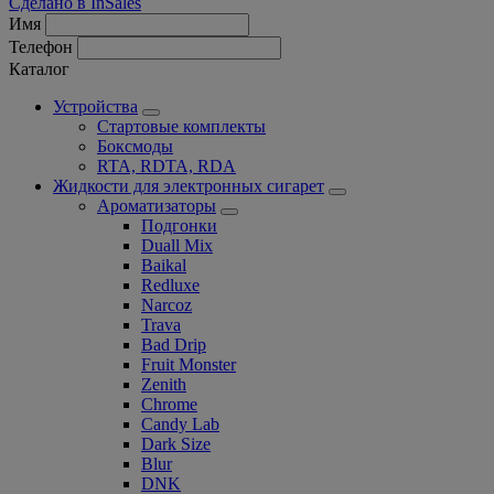
Сделано в InSales
Имя
Телефон
Каталог
Устройства
Стартовые комплекты
Боксмоды
RTA, RDTA, RDA
Жидкости для электронных сигарет
Ароматизаторы
Подгонки
Duall Mix
Baikal
Redluxe
Narcoz
Trava
Bad Drip
Fruit Monster
Zenith
Chrome
Candy Lab
Dark Size
Blur
DNK