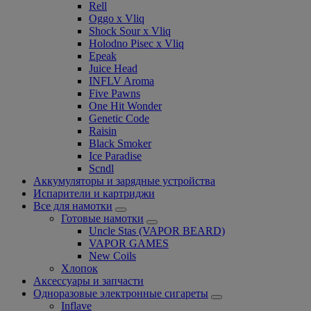
Rell
Oggo x Vliq
Shock Sour x Vliq
Holodno Pisec x Vliq
Epeak
Juice Head
INFLV Aroma
Five Pawns
One Hit Wonder
Genetic Code
Raisin
Black Smoker
Ice Paradise
Scndl
Аккумуляторы и зарядные устройства
Испарители и картриджи
Все для намотки
Готовые намотки
Uncle Stas (VAPOR BEARD)
VAPOR GAMES
New Coils
Хлопок
Аксессуары и запчасти
Одноразовые электронные сигареты
Inflave