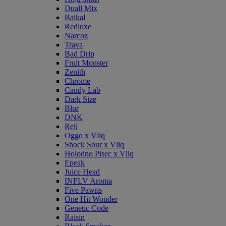
Duall Mix
Baikal
Redluxe
Narcoz
Trava
Bad Drip
Fruit Monster
Zenith
Chrome
Candy Lab
Dark Size
Blur
DNK
Rell
Oggo x Vliq
Shock Sour x Vliq
Holodno Pisec x Vliq
Epeak
Juice Head
INFLV Aroma
Five Pawns
One Hit Wonder
Genetic Code
Raisin