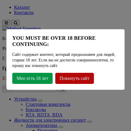
Каталог
Контакты
YOU MUST BE OVER 18 BEFORE
8-915-450-21-92
CONTINUING:
Розничный магазин Method Vapeshop
Сайт содержит контент, который предназначен для людей,
Г. Москва, улица Южнобутовская 36
старше 18 лет. Если вы не достигли совершеннолетия, то
прошу вас покинуть сайт.
График работы
Ежедневно
Мне есть 18 лет
- 11:00 - 21:00
Покинуть сайт
Устройства
Стартовые комплекты
Боксмоды
RTA, RDTA, RDA
Жидкости для электронных сигарет
Ароматизаторы
Подгонки