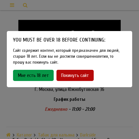
YOU MUST BE OVER 18 BEFORE CONTINUING:
Сайт содержит контент, который предназначен для людей,
старше 18 лет. Если вы не достигли совершеннолетия, то
прошу вас покинуть сайт.
8-915-450-21-92
Мне есть 18 лет
Покинуть сайт
Розничный магазин Method Vapeshop
Г. Москва, улица Южнобутовская 36
График работы
Ежедневно
- 11:00 - 21:00
Каталог
Табак для кальяна
Darkside