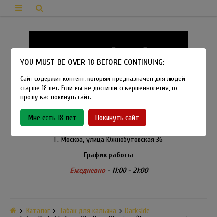
YOU MUST BE OVER 18 BEFORE CONTINUING:
Сайт содержит контент, который предназначен для людей,
старше 18 лет. Если вы не достигли совершеннолетия, то
прошу вас покинуть сайт.
8-915-450-21-92
Мне есть 18 лет
Покинуть сайт
Розничный магазин Method Vapeshop
Г. Москва, улица Южнобутовская 36
График работы
Ежедневно
- 11:00 - 21:00
Каталог
Табак для кальяна
Darkside