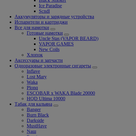
Black Smoker
Ice Paradise
Scndl
Аккумуляторы и зарядные устройства
Испарители и картриджи
Все для намотки
Готовые намотки
Uncle Stas (VAPOR BEARD)
VAPOR GAMES
New Coils
Хлопок
Аксессуары и запчасти
Одноразовые электронные сигареты
Inflave
Lost Mary
Waka
Plonq
ESCOBAR x WAKA Blade 20000
HQD Ultima 10000
Табак для кальяна
Banger
Burn Black
Darkside
MustHave
Nаш