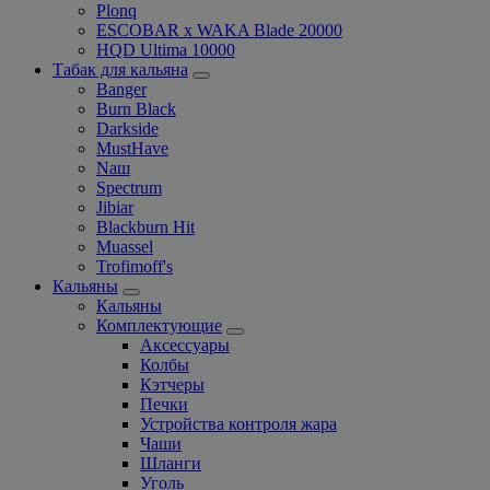
Plonq
ESCOBAR x WAKA Blade 20000
HQD Ultima 10000
Табак для кальяна
Banger
Burn Black
Darkside
MustHave
Nаш
Spectrum
Jibiar
Blackburn Hit
Muassel
Trofimoff's
Кальяны
Кальяны
Комплектующие
Аксессуары
Колбы
Кэтчеры
Печки
Устройства контроля жара
Чаши
Шланги
Уголь