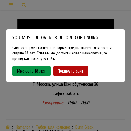
YOU MUST BE OVER 18 BEFORE CONTINUING:
Сайт содержит контент, который предназначен для людей,
старше 18 лет. Если вы не достигли совершеннолетия, то
прошу вас покинуть сайт.
8-915-450-21-92
Мне есть 18 лет
Покинуть сайт
Розничный магазин Method Vapeshop
Г. Москва, улица Южнобутовская 36
График работы
Ежедневно
- 11:00 - 21:00
Каталог
Табак для кальяна
Burn Black