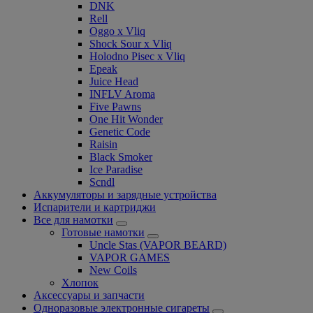
DNK
Rell
Oggo x Vliq
Shock Sour x Vliq
Holodno Pisec x Vliq
Epeak
Juice Head
INFLV Aroma
Five Pawns
One Hit Wonder
Genetic Code
Raisin
Black Smoker
Ice Paradise
Scndl
Аккумуляторы и зарядные устройства
Испарители и картриджи
Все для намотки
Готовые намотки
Uncle Stas (VAPOR BEARD)
VAPOR GAMES
New Coils
Хлопок
Аксессуары и запчасти
Одноразовые электронные сигареты