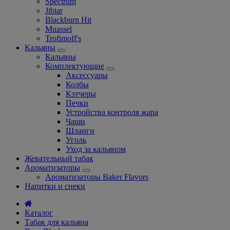
Spectrum
Jibiar
Blackburn Hit
Muassel
Trofimoff's
Кальяны
Кальяны
Комплектующие
Аксессуары
Колбы
Кэтчеры
Печки
Устройства контроля жара
Чаши
Шланги
Уголь
Уход за кальяном
Жевательный табак
Ароматизаторы
Ароматизаторы Baker Flavors
Напитки и снеки
Каталог
Табак для кальяна