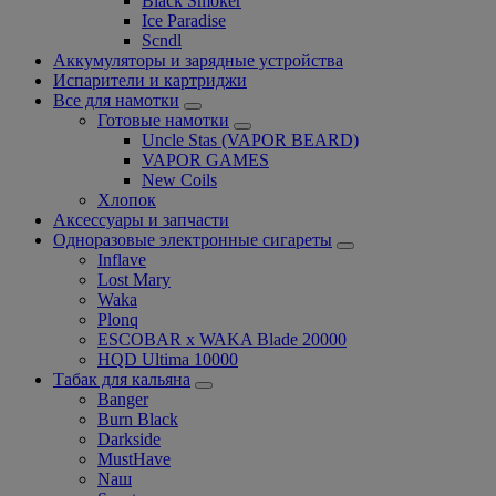
Black Smoker
Ice Paradise
Scndl
Аккумуляторы и зарядные устройства
Испарители и картриджи
Все для намотки
Готовые намотки
Uncle Stas (VAPOR BEARD)
VAPOR GAMES
New Coils
Хлопок
Аксессуары и запчасти
Одноразовые электронные сигареты
Inflave
Lost Mary
Waka
Plonq
ESCOBAR x WAKA Blade 20000
HQD Ultima 10000
Табак для кальяна
Banger
Burn Black
Darkside
MustHave
Nаш