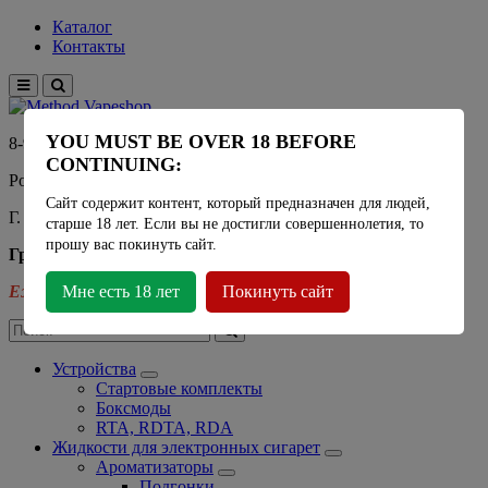
Каталог
Контакты
YOU MUST BE OVER 18 BEFORE
8-915-450-21-92
CONTINUING:
Розничный магазин Method Vapeshop
Сайт содержит контент, который предназначен для людей,
Г. Москва, улица Южнобутовская 36
старше 18 лет. Если вы не достигли совершеннолетия, то
прошу вас покинуть сайт.
График работы
Ежедневно
Мне есть 18 лет
- 11:00 - 21:00
Покинуть сайт
Устройства
Стартовые комплекты
Боксмоды
RTA, RDTA, RDA
Жидкости для электронных сигарет
Ароматизаторы
Подгонки