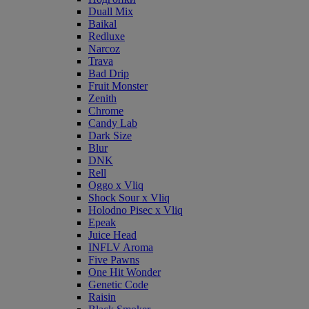
Duall Mix
Baikal
Redluxe
Narcoz
Trava
Bad Drip
Fruit Monster
Zenith
Chrome
Candy Lab
Dark Size
Blur
DNK
Rell
Oggo x Vliq
Shock Sour x Vliq
Holodno Pisec x Vliq
Epeak
Juice Head
INFLV Aroma
Five Pawns
One Hit Wonder
Genetic Code
Raisin