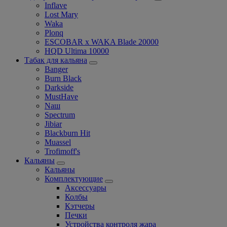
Inflave
Lost Mary
Waka
Plonq
ESCOBAR x WAKA Blade 20000
HQD Ultima 10000
Табак для кальяна
Banger
Burn Black
Darkside
MustHave
Nаш
Spectrum
Jibiar
Blackburn Hit
Muassel
Trofimoff's
Кальяны
Кальяны
Комплектующие
Аксессуары
Колбы
Кэтчеры
Печки
Устройства контроля жара