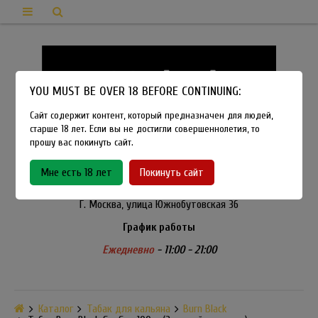
YOU MUST BE OVER 18 BEFORE CONTINUING:
Сайт содержит контент, который предназначен для людей,
старше 18 лет. Если вы не достигли совершеннолетия, то
прошу вас покинуть сайт.
8-915-450-21-92
Мне есть 18 лет
Покинуть сайт
Розничный магазин Method Vapeshop
Г. Москва, улица Южнобутовская 36
График работы
Ежедневно
- 11:00 - 21:00
Каталог
Табак для кальяна
Burn Black