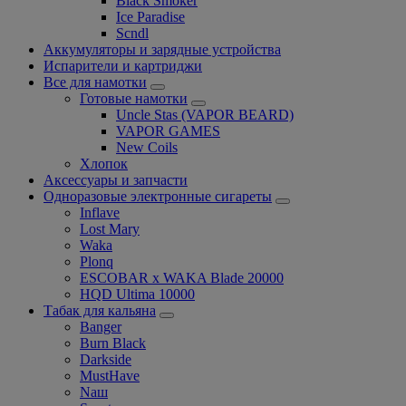
Black Smoker
Ice Paradise
Scndl
Аккумуляторы и зарядные устройства
Испарители и картриджи
Все для намотки
Готовые намотки
Uncle Stas (VAPOR BEARD)
VAPOR GAMES
New Coils
Хлопок
Аксессуары и запчасти
Одноразовые электронные сигареты
Inflave
Lost Mary
Waka
Plonq
ESCOBAR x WAKA Blade 20000
HQD Ultima 10000
Табак для кальяна
Banger
Burn Black
Darkside
MustHave
Nаш