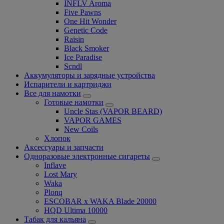
INFLV Aroma
Five Pawns
One Hit Wonder
Genetic Code
Raisin
Black Smoker
Ice Paradise
Scndl
Аккумуляторы и зарядные устройства
Испарители и картриджи
Все для намотки
Готовые намотки
Uncle Stas (VAPOR BEARD)
VAPOR GAMES
New Coils
Хлопок
Аксессуары и запчасти
Одноразовые электронные сигареты
Inflave
Lost Mary
Waka
Plonq
ESCOBAR x WAKA Blade 20000
HQD Ultima 10000
Табак для кальяна