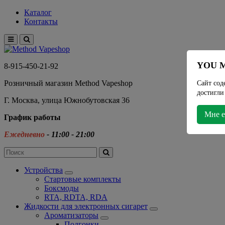
Каталог
Контакты
YOU M
8-915-450-21-92
Розничный магазин Method Vapeshop
Сайт сод
достигли
Г. Москва, улица Южнобутовская 36
Мне е
График работы
Ежедневно
- 11:00 - 21:00
Устройства
Стартовые комплекты
Боксмоды
RTA, RDTA, RDA
Жидкости для электронных сигарет
Ароматизаторы
Подгонки