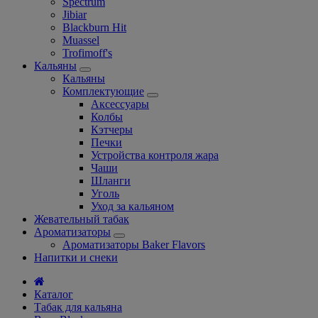
Spectrum
Jibiar
Blackburn Hit
Muassel
Trofimoff's
Кальяны
Кальяны
Комплектующие
Аксессуары
Колбы
Кэтчеры
Печки
Устройства контроля жара
Чаши
Шланги
Уголь
Уход за кальяном
Жевательный табак
Ароматизаторы
Ароматизаторы Baker Flavors
Напитки и снеки
Каталог
Табак для кальяна