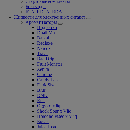
Стартовые комплекты
Боксмоды
RTA, RDTA, RDA
Жидкости для электронных сигарет
Ароматизаторы
Подгонки
Duall Mix
Baikal
Redluxe
Narcoz
Trava
Bad Drip
Fruit Monster
Zenith
Chrome
Candy Lab
Dark Size
Blur
DNK
Rell
Oggo x Vliq
Shock Sour x Vliq
Holodno Pisec x Vliq
Epeak
Juice Head