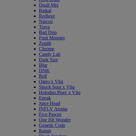
Duall Mix
Baikal
Redluxe
Narcoz
Trava
Bad Drip
Fruit Monster
Zenith
Chrome
Candy Lab
Dark Size
Blur
DNK
Rell
Oggo x Vliq
Shock Sour x Vliq
Holodno Pisec x Vliq
Epeak
Juice Head
INFLV Aroma
Five Pawns
One Hit Wonder
Genetic Code
Raisin