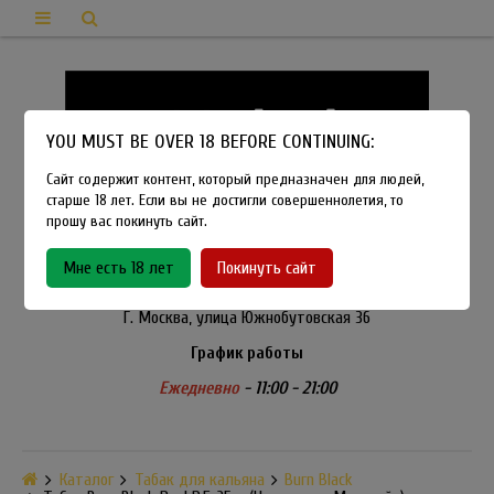
YOU MUST BE OVER 18 BEFORE CONTINUING:
Сайт содержит контент, который предназначен для людей,
старше 18 лет. Если вы не достигли совершеннолетия, то
прошу вас покинуть сайт.
8-915-450-21-92
Мне есть 18 лет
Покинуть сайт
Розничный магазин Method Vapeshop
Г. Москва, улица Южнобутовская 36
График работы
Ежедневно
- 11:00 - 21:00
Каталог
Табак для кальяна
Burn Black