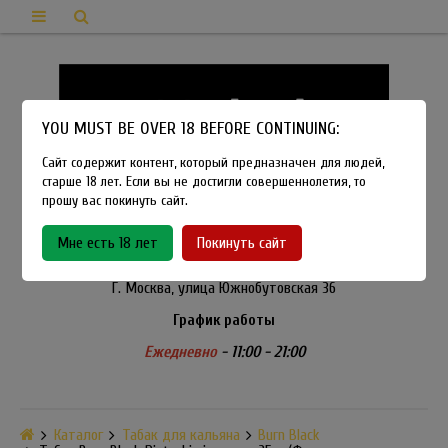
YOU MUST BE OVER 18 BEFORE CONTINUING:
Сайт содержит контент, который предназначен для людей,
старше 18 лет. Если вы не достигли совершеннолетия, то
прошу вас покинуть сайт.
8-915-450-21-92
Мне есть 18 лет
Покинуть сайт
Розничный магазин Method Vapeshop
Г. Москва, улица Южнобутовская 36
График работы
Ежедневно
- 11:00 - 21:00
Каталог
Табак для кальяна
Burn Black