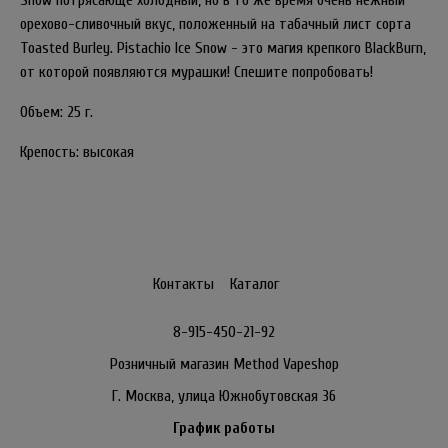
Snow потрясающе холодный, но в то же время очень нежный
орехово-сливочный вкус, положенный на табачный лист сорта
Toasted Burley. Pistachio Ice Snow - это магия крепкого BlackBurn,
от которой появляются мурашки! Спешите попробовать!
Объем: 25 г.
Крепость: высокая
Контакты
Каталог
8-915-450-21-92
Розничный магазин Method Vapeshop
Г. Москва, улица Южнобутовская 36
График работы