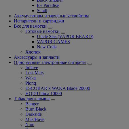
Black Smoker
Ice Paradise
Scndl
Аккумуляторы и зарядные устройства
Испарители и картриджи
Все для намотки
Готовые намотки
Uncle Stas (VAPOR BEARD)
VAPOR GAMES
New Coils
Хлопок
Аксессуары и запчасти
Одноразовые электронные сигареты
Inflave
Lost Mary
Waka
Plonq
ESCOBAR x WAKA Blade 20000
HQD Ultima 10000
Табак для кальяна
Banger
Burn Black
Darkside
MustHave
Nаш