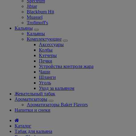
Spectrum
Jibiar
Blackburn Hit
Muassel
Trofimoff's
Кальяны
Кальяны
Комплектующие
Аксессуары
Колбы
Кэтчеры
Печки
Устройства контроля жара
Чаши
Шланги
Уголь
Уход за кальяном
Жевательный табак
Ароматизаторы
Ароматизаторы Baker Flavors
Напитки и снеки
Каталог
Табак для кальяна