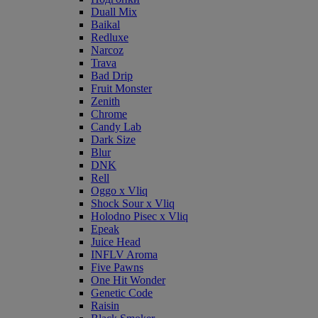
Duall Mix
Baikal
Redluxe
Narcoz
Trava
Bad Drip
Fruit Monster
Zenith
Chrome
Candy Lab
Dark Size
Blur
DNK
Rell
Oggo x Vliq
Shock Sour x Vliq
Holodno Pisec x Vliq
Epeak
Juice Head
INFLV Aroma
Five Pawns
One Hit Wonder
Genetic Code
Raisin