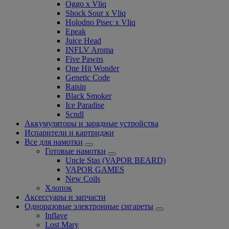
Oggo x Vliq
Shock Sour x Vliq
Holodno Pisec x Vliq
Epeak
Juice Head
INFLV Aroma
Five Pawns
One Hit Wonder
Genetic Code
Raisin
Black Smoker
Ice Paradise
Scndl
Аккумуляторы и зарядные устройства
Испарители и картриджи
Все для намотки
Готовые намотки
Uncle Stas (VAPOR BEARD)
VAPOR GAMES
New Coils
Хлопок
Аксессуары и запчасти
Одноразовые электронные сигареты
Inflave
Lost Mary