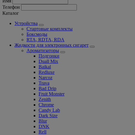
Имя
Телефон
Каталог
Устройства
Стартовые комплекты
Боксмоды
RTA, RDTA, RDA
Жидкости для электронных сигарет
Ароматизаторы
Подгонки
Duall Mix
Baikal
Redluxe
Narcoz
Trava
Bad Drip
Fruit Monster
Zenith
Chrome
Candy Lab
Dark Size
Blur
DNK
Rell