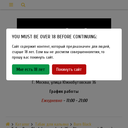
YOU MUST BE OVER 18 BEFORE CONTINUING:
Сайт содержит контент, который предназначен для людей,
старше 18 лет. Если вы не достигли совершеннолетия, то
прошу вас покинуть сайт.
8-915-450-21-92
Мне есть 18 лет
Покинуть сайт
Розничный магазин Method Vapeshop
Г. Москва, улица Южнобутовская 36
График работы
Ежедневно
- 11:00 - 21:00
Каталог
Табак для кальяна
Burn Black