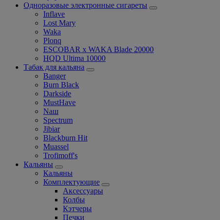
Одноразовые электронные сигареты
Inflave
Lost Mary
Waka
Plonq
ESCOBAR x WAKA Blade 20000
HQD Ultima 10000
Табак для кальяна
Banger
Burn Black
Darkside
MustHave
Nаш
Spectrum
Jibiar
Blackburn Hit
Muassel
Trofimoff's
Кальяны
Кальяны
Комплектующие
Аксессуары
Колбы
Кэтчеры
Печки